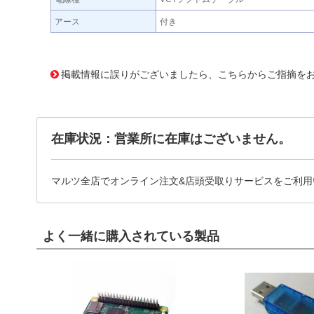
アース
付き
451827 0000000200528851
!095! SBGE301KCX
掲載情報に誤りがございましたら、こちらからご指摘を
在庫状況：営業所に在庫はございません。
マルツ全店でオンライン注文&店頭受取りサービスをご利用
よく一緒に購入されている製品