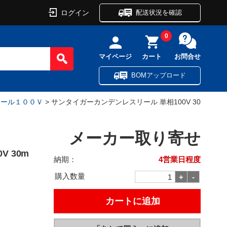
ログイン
配送状況を確認
0
マイページ
カート
お問合せ
BOMアップロード
リール１００Ｖ
> サンタイガーカンデンレスリール 単相100V 30
メーカー取り寄せ
 30m
納期：
4営業日程度
購入数量