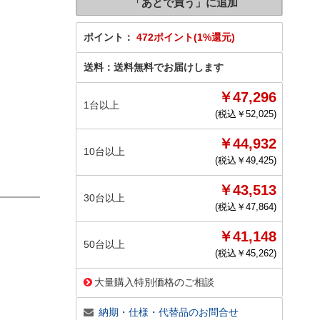
ポイント：
472ポイント(1%還元)
送料：
送料無料でお届けします
￥47,296
1台以上
(税込￥
52,025
)
￥44,932
10台以上
(税込￥
49,425
)
￥43,513
30台以上
(税込￥
47,864
)
￥41,148
50台以上
(税込￥
45,262
)
大量購入特別価格のご相談
納期・仕様・代替品のお問合せ