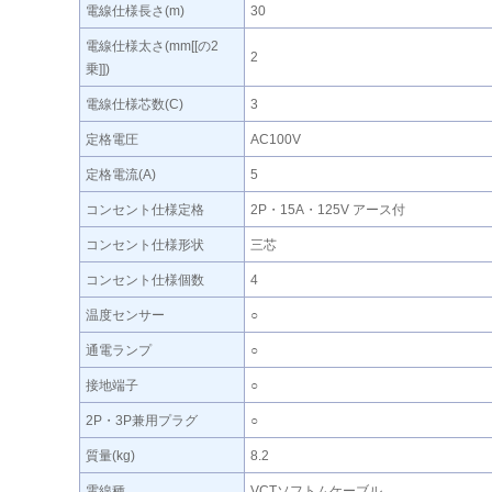
電線仕様長さ(m)
30
電線仕様太さ(mm[[の2
2
乗]])
電線仕様芯数(C)
3
定格電圧
AC100V
定格電流(A)
5
コンセント仕様定格
2P・15A・125V アース付
コンセント仕様形状
三芯
コンセント仕様個数
4
温度センサー
○
通電ランプ
○
接地端子
○
2P・3P兼用プラグ
○
質量(kg)
8.2
電線種
VCTソフトムケーブル