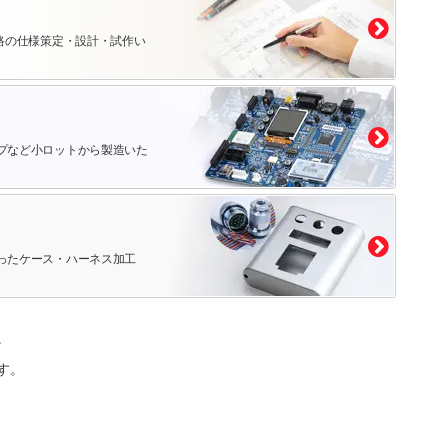
路の仕様策定・設計・試作い
プなど小ロットから製造いた
ったケース・ハーネス加工
。
す。