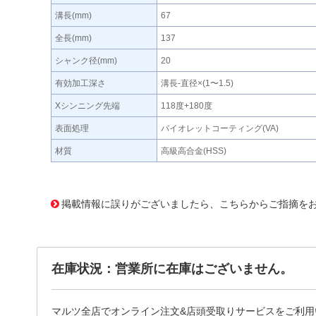
溝長(mm)
67
全長(mm)
137
シャンク径(mm)
20
有効加工深さ
溝長‐直径×(1〜1.5)
Xシンニング先端
118度+180度
表面処理
バイオレットコーティング(VA)
材質
高級高合金(HSS)
473148 0000000200552920
!095! VAPDSCBD1980
掲載情報に誤りがございましたら、こちらからご指摘を
在庫状況：営業所に在庫はございません。
マルツ全店でオンライン注文&店頭受取りサービスをご利用