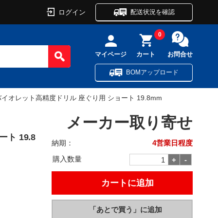
ログイン
配送状況を確認
0
マイページ
カート
お問合せ
BOMアップロード
バイオレット高精度ドリル 座ぐり用 ショート 19.8mm
メーカー取り寄せ
 19.8
納期：
4営業日程度
購入数量