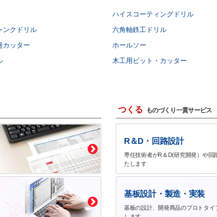
ハイスコーティングドリル
ャンクドリル
六角軸鉄工ドリル
盤カッター
ホールソー
ル
木工用ビット・カッター
つくる
ものづくり一貫サービス
R＆D・回路設計
専任技術者がR＆D(研究開発）や回
たします
基板設計・製造・実装
基板の設計、開発商品のプロトタイ
します