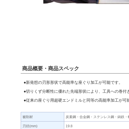
商品概要・商品スペック
●新発想の刃形形状で高能率な座ぐり加工が可能です。
●切りくず分断性に優れた先端形状により、工具への巻付
●従来の座ぐり用超硬エンドミルと同等の高能率加工が可
被削材
炭素鋼・合金鋼・ステンレス鋼・鋳鉄・
刃径(mm)
19.8