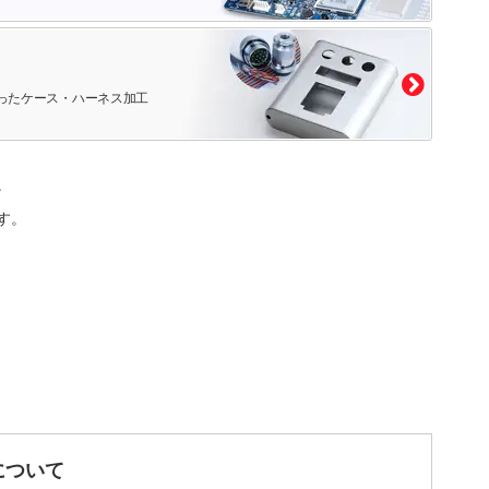
ったケース・ハーネス加工
。
す。
について