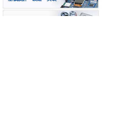
ケース・ハーネス加工
※掲載されている価格には消費税、各種手数料が含まれ
ておりません。別途消費税およびお支払方法に応じた
手数料が必要になります。
※このホームページに掲載されている、記事・写真の一
部または全部をそのまま、または改変して利用・転
載・転用することを禁じます。
※商品によって販売価格が店頭価格と異なる場合がござ
います。
※弊社ではお客様が商品を選びやすくするためにデータ
シートの提供や技術情報、商品画像の表示を行ってい
ます。
しかしさまざまな事情により、これらの情報がすべて
正確であることを弊社が保証することはできません。
商品の正確な仕様等は各メーカーの最新のデータシー
トで確認して頂きますようお願いいたします。