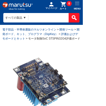
0
マイページ
MENU
カート
電子部品・半導体通販のマルツオンライン
>
開発ツール
>
開
発ボード、キット、プログラマ（DigiKey）
>
評価およびデ
モボードとキット
> モータ制御SoC STSPIN32G4評価ボード