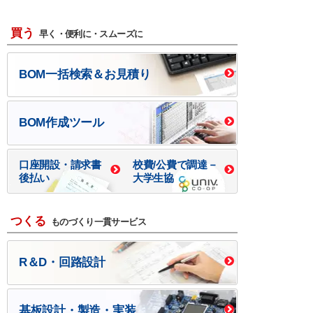
買う
早く・便利に・スムーズに
BOM一括検索＆お見積り
BOM作成ツール
口座開設・請求書
校費/公費で調達－
後払い
大学生協
つくる
ものづくり一貫サービス
R＆D・回路設計
基板設計・製造・実装