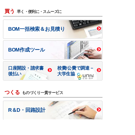
買う
早く・便利に・スムーズに
BOM一括検索＆お見積り
BOM作成ツール
口座開設・請求書
校費/公費で調達－
後払い
大学生協
つくる
ものづくり一貫サービス
R＆D・回路設計
基板設計・製造・実装