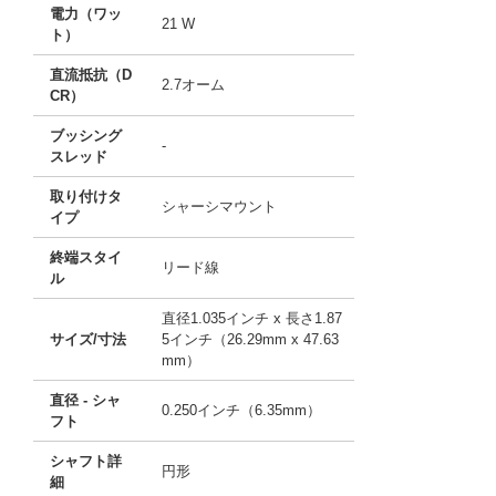
電力（ワッ
21 W
ト）
直流抵抗（D
2.7オーム
CR）
ブッシング
-
スレッド
取り付けタ
シャーシマウント
イプ
終端スタイ
リード線
ル
直径1.035インチ x 長さ1.87
サイズ/寸法
5インチ（26.29mm x 47.63
mm）
直径 - シャ
0.250インチ（6.35mm）
フト
シャフト詳
円形
細