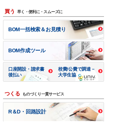
買う
早く・便利に・スムーズに
BOM一括検索＆お見積り
BOM作成ツール
口座開設・請求書
校費/公費で調達－
後払い
大学生協
つくる
ものづくり一貫サービス
R＆D・回路設計
基板設計・製造・実装