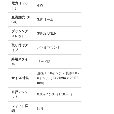
電力（ワッ
4 W
ト）
直流抵抗（D
3.84オーム
CR）
ブッシング
3/8-32 UNEF
スレッド
取り付けタ
パネルマウント
イプ
終端スタイ
リード線
ル
直径0.520インチ x 長さ1.05
サイズ/寸法
0インチ（13.21mm x 26.67
mm）
直径 - シャ
0.062インチ（1.58mm）
フト
シャフト詳
円形
細