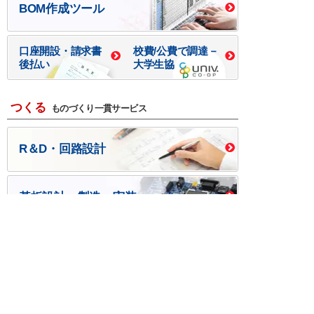
BOM作成ツール
口座開設・請求書
校費/公費で調達－
後払い
大学生協
つくる
ものづくり一貫サービス
R＆D・回路設計
基板設計・製造・実装
ケース・ハーネス加工
※掲載されている価格には消費税、各種手数料が含まれ
ておりません。別途消費税およびお支払方法に応じた