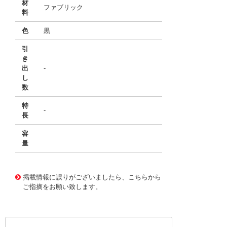
材
ファブリック
料
色
黒
引
き
出
-
し
数
特
-
長
容
量
49384704
!041! 00 20 16 LE
掲載情報に誤りがございましたら、こちらから
ご指摘をお願い致します。