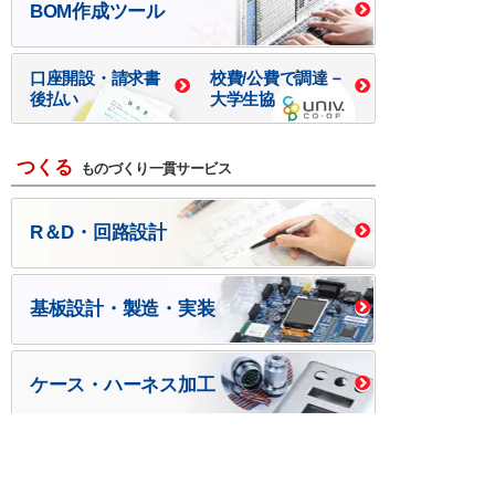
BOM作成ツール
口座開設・請求書
校費/公費で調達－
後払い
大学生協
つくる
ものづくり一貫サービス
R＆D・回路設計
基板設計・製造・実装
ケース・ハーネス加工
※掲載されている価格には消費税、各種手数料が含まれ
ておりません。別途消費税およびお支払方法に応じた