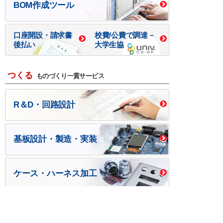
BOM作成ツール
口座開設・請求書
校費/公費で調達－
後払い
大学生協
つくる
ものづくり一貫サービス
R＆D・回路設計
基板設計・製造・実装
ケース・ハーネス加工
※掲載されている価格には消費税、各種手数料が含まれ
ておりません。別途消費税およびお支払方法に応じた