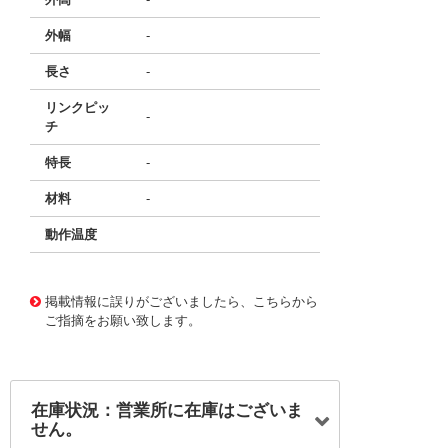
外幅
-
長さ
-
リンクピッ
-
チ
特長
-
材料
-
動作温度
50327728
!041! 0451-01-075-125-0-2-1005
掲載情報に誤りがございましたら、こちらから
ご指摘をお願い致します。
在庫状況：営業所に在庫はございま
せん。