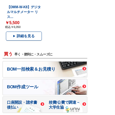
【DMM-W-K8】デジタ
ルマルチメーター リ
ス...
￥5,500
税込￥6,050
詳細を見る
買う
早く・便利に・スムーズに
BOM一括検索＆お見積り
BOM作成ツール
口座開設・請求書
校費/公費で調達－
後払い
大学生協