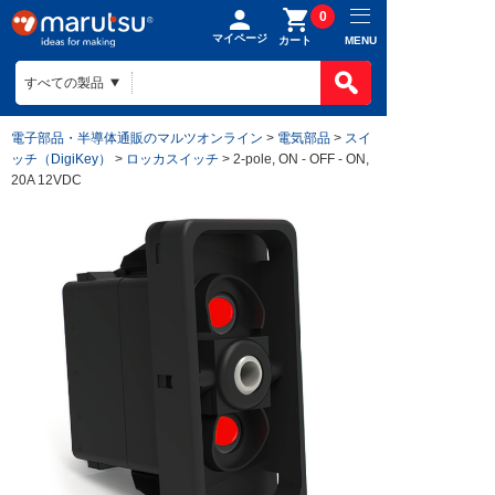
0
マイページ
MENU
カート
電子部品・半導体通販のマルツオンライン
>
電気部品
>
スイ
ッチ（DigiKey）
>
ロッカスイッチ
> 2-pole, ON - OFF - ON,
20A 12VDC