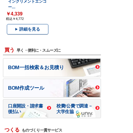
インクリメントエンコ
ー...
￥4,339
税込￥4,772
詳細を見る
買う
早く・便利に・スムーズに
BOM一括検索＆お見積り
BOM作成ツール
口座開設・請求書
校費/公費で調達－
後払い
大学生協
つくる
ものづくり一貫サービス