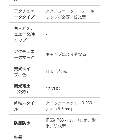
アクチュエ
アクチュエータアーム、キ
ータタイプ
ャップが必要 - 照光型
色 - アクチ
ュエータ/キ
-
ャップ
アクチュエ
キャップにより異なる
ータマーク
照光タイ
LED、赤/赤
プ、色
照光電圧
12 VDC
（公称）
終端スタイ
クイックコネクト - 0.250イ
ル
ンチ（6.3mm）
IP66/IP68 - ほこり止め、耐
防塵防水
水、防水型
特長
-