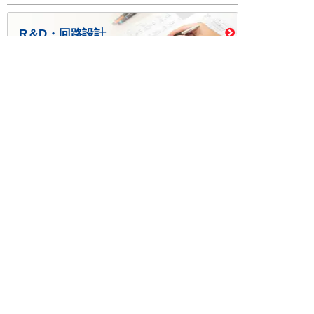
R＆D・回路設計
基板設計・製造・実装
ケース・ハーネス加工
※掲載されている価格には消費税、各種手数料が含まれ
ておりません。別途消費税およびお支払方法に応じた
手数料が必要になります。
※このホームページに掲載されている、記事・写真の一
部または全部をそのまま、または改変して利用・転
載・転用することを禁じます。
※商品によって販売価格が店頭価格と異なる場合がござ
います。
※弊社ではお客様が商品を選びやすくするためにデータ