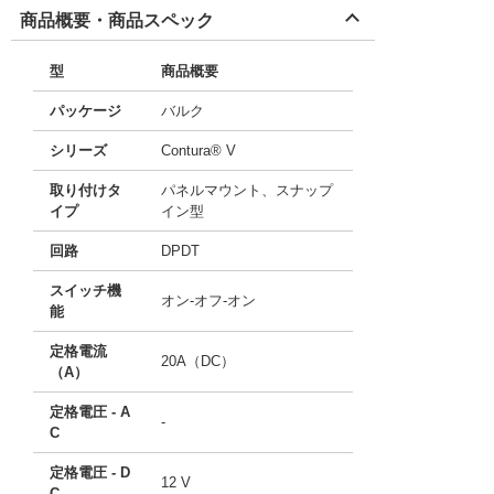
商品概要・商品スペック
型
商品概要
パッケージ
バルク
シリーズ
Contura® V
取り付けタ
パネルマウント、スナップ
イプ
イン型
回路
DPDT
スイッチ機
オン-オフ-オン
能
定格電流
20A（DC）
（A）
定格電圧 - A
-
C
定格電圧 - D
12 V
C