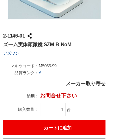
試作・量産
請求書での
工具・計測
ハーネス加
社会貢献
大学生協で
TRUSCO /
ケース加工
採用情報
パンチアウ
アズワン（
2-1146-01
交換・返品
SPICE
ズーム実体顕微鏡 SZM-B-NoM
FAX・メ
日用品・ホ
アズワン
PCサプラ
マルツコード：
M5066-99
品質ランク：
A
メーカー取り寄せ
お問合せ下さい
納期：
購入数量
台