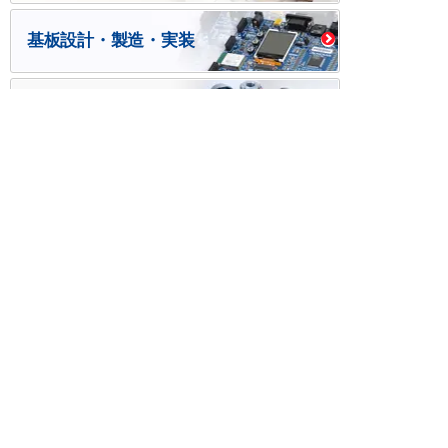
基板設計・製造・実装
ケース・ハーネス加工
※掲載されている価格には消費税、各種手数料が含まれ
ておりません。別途消費税およびお支払方法に応じた
手数料が必要になります。
※このホームページに掲載されている、記事・写真の一
部または全部をそのまま、または改変して利用・転
載・転用することを禁じます。
※商品によって販売価格が店頭価格と異なる場合がござ
います。
※弊社ではお客様が商品を選びやすくするためにデータ
シートの提供や技術情報、商品画像の表示を行ってい
ます。
しかしさまざまな事情により、これらの情報がすべて
正確であることを弊社が保証することはできません。