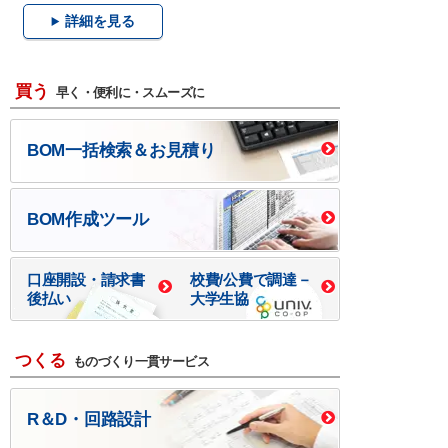
詳細を見る
買う
早く・便利に・スムーズに
BOM一括検索＆お見積り
BOM作成ツール
口座開設・請求書
校費/公費で調達－
後払い
大学生協
つくる
ものづくり一貫サービス
R＆D・回路設計