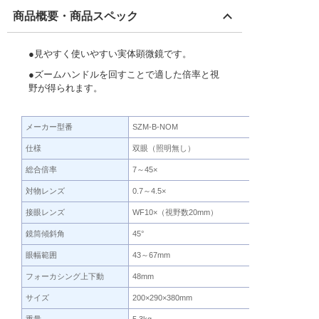
商品概要・商品スペック
●見やすく使いやすい実体顕微鏡です。
●ズームハンドルを回すことで適した倍率と視
野が得られます。
メーカー型番
SZM-B-NOM
仕様
双眼（照明無し）
総合倍率
7～45×
対物レンズ
0.7～4.5×
接眼レンズ
WF10×（視野数20mm）
鏡筒傾斜角
45°
眼幅範囲
43～67mm
フォーカシング上下動
48mm
サイズ
200×290×380mm