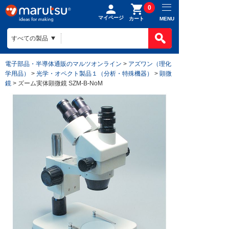
0
マイページ
MENU
カート
製品カテゴ
BOMで買
製品カテ
電子部品・半導体通販のマルツオンライン
>
アズワン（理化
ものづくり
学用品）
>
光学・オペクト製品１（分析・特殊機器）
>
顕微
BOMの使
半導体
鏡
> ズーム実体顕微鏡 SZM-B-NoM
ファイルを
電子部品
会社案内
ものづくり
リストに入
電気部品
ヒアリング
ご利用ガイ
会社案内TO
作成済みB
コネクター
回路設計
目指す姿
お問い合わ
ご利用ガイ
ケース
組み込みソ
会社概要
はじめての
構造部材・
基板設計
拠点一覧
お支払方法
電線・配線
基板製造
法人事業
送料/手数
開発ツール
部品調達
DigiKey
ポイントに
キット
部品実装