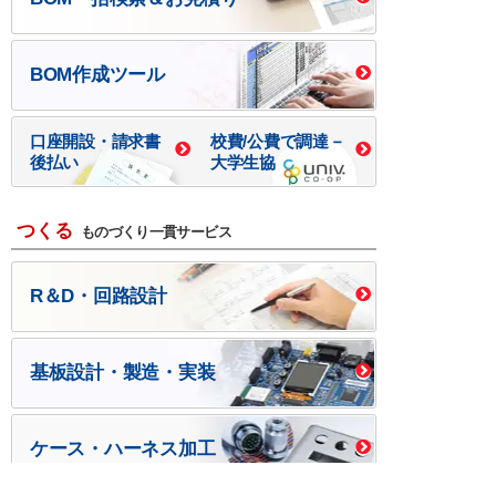
BOM作成ツール
口座開設・請求書
校費/公費で調達－
後払い
大学生協
つくる
ものづくり一貫サービス
R＆D・回路設計
基板設計・製造・実装
ケース・ハーネス加工