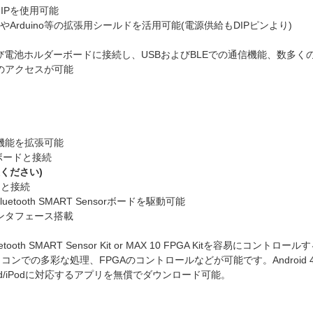
トIPを使用可能
やArduino等の拡張用シールドを活用可能(電源供給もDIPピンより)
orボードおよび電池ホルダーボードに接続し、USBおよびBLEでの通信機能、数多
へのアクセスが可能
、機能を拡張可能
yボードと接続
意ください)
ードと接続
ooth SMART Sensorボードを駆動可能
発用インタフェース搭載
h SMART Sensor Kit or MAX 10 FPGA Kitを容易にコントロー
での多彩な処理、FPGAのコントロールなどが可能です。Android 4
/iPad/iPodに対応するアプリを無償でダウンロード可能。