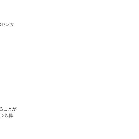
くのセンサ
ルすることが
.3以降