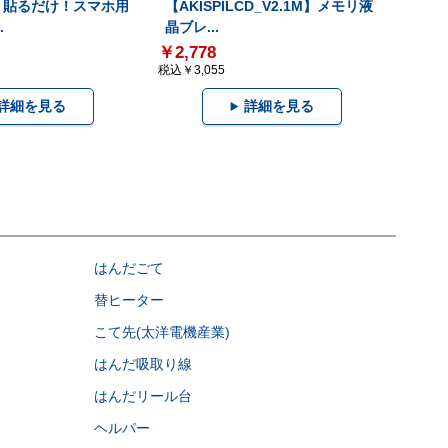
2】貼るだけ！スマホ用
【AKISPILCD_V2.1M】メモリ液
.
晶ブレ...
￥2,778
税込￥3,055
詳細を見る
詳細を見る
はんだごて
替ヒーター
こて先(太洋電機産業)
はんだ吸取り線
はんだリール台
ヘルパー