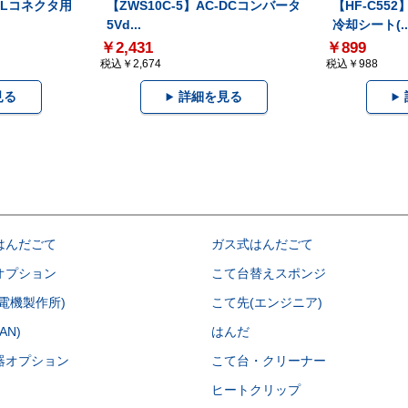
】HLコネクタ用
【ZWS10C-5】AC-DCコンバータ
【HF-C55
5Vd...
冷却シート(..
￥2,431
￥899
税込￥2,674
税込￥988
見る
詳細を見る
はんだごて
ガス式はんだごて
オプション
こて台替えスポンジ
電機製作所)
こて先(エンジニア)
AN)
はんだ
器オプション
こて台・クリーナー
ヒートクリップ