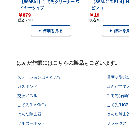
【599B01】こて先クリーナー ワ
【SSM-21T-P1.4
イヤータイプ
ピンコ...
￥879
￥19
税込￥966
税込￥20
詳細を見る
詳細を
はんだ作業にはこちらの製品もございます。
ステーションはんだごて
温度制御式
ガスボンベ
はんだごて
交換ノズル
こて先(石崎
こて先(HAKKO)
こて先(HOZ
はんだ除去器
はんだ除去
ソルダーポット
フラックス