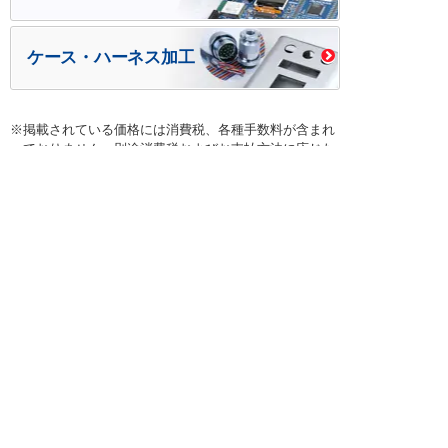
ケース・ハーネス加工
※掲載されている価格には消費税、各種手数料が含まれ
ておりません。別途消費税およびお支払方法に応じた
手数料が必要になります。
※このホームページに掲載されている、記事・写真の一
部または全部をそのまま、または改変して利用・転
載・転用することを禁じます。
※商品によって販売価格が店頭価格と異なる場合がござ
います。
※弊社ではお客様が商品を選びやすくするためにデータ
シートの提供や技術情報、商品画像の表示を行ってい
ます。
しかしさまざまな事情により、これらの情報がすべて
正確であることを弊社が保証することはできません。
商品の正確な仕様等は各メーカーの最新のデータシー
トで確認して頂きますようお願いいたします。
また、商品画像につきましても、当アイテムとは異な