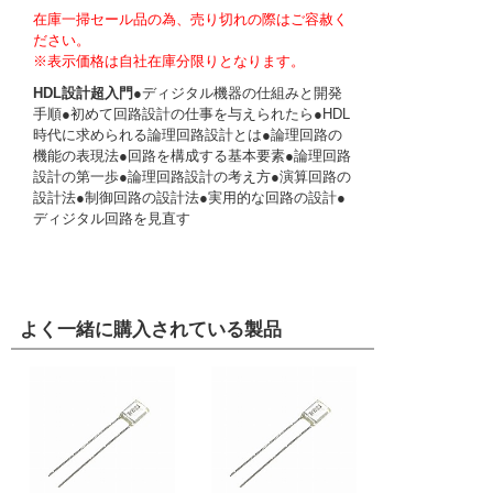
在庫一掃セール品の為、売り切れの際はご容赦く
ださい。
※表示価格は自社在庫分限りとなります。
HDL設計超入門
●ディジタル機器の仕組みと開発
手順●初めて回路設計の仕事を与えられたら●HDL
時代に求められる論理回路設計とは●論理回路の
機能の表現法●回路を構成する基本要素●論理回路
設計の第一歩●論理回路設計の考え方●演算回路の
設計法●制御回路の設計法●実用的な回路の設計●
ディジタル回路を見直す
よく一緒に購入されている製品