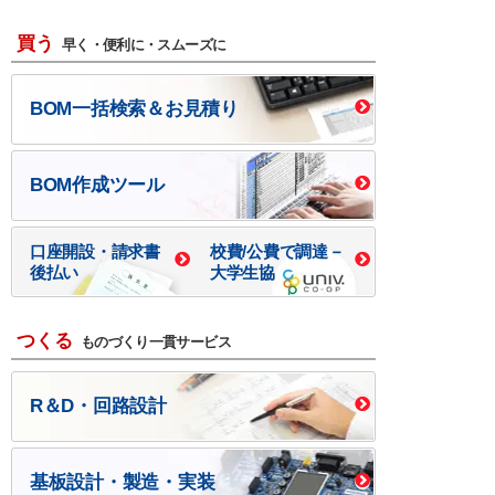
買う
早く・便利に・スムーズに
BOM一括検索＆お見積り
BOM作成ツール
口座開設・請求書
校費/公費で調達－
後払い
大学生協
つくる
ものづくり一貫サービス
R＆D・回路設計
基板設計・製造・実装