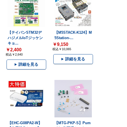
【テイバンSTM32デ
【M5STACK-K124】M
ハジメルIoTジッケン
5Station-...
キョ...
￥9,150
￥2,400
税込￥10,065
税込￥2,640
詳細を見る
詳細を見る
【EHC-G08PA2-W】
【MTG-PKP-S】Pum