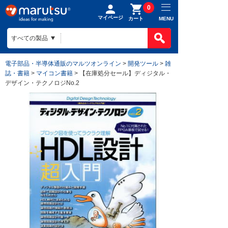
0
マイページ
MENU
カート
電子部品・半導体通販のマルツオンライン
>
開発ツール
>
雑
誌・書籍
>
マイコン書籍
> 【在庫処分セール】ディジタル・
デザイン・テクノロジNo.2