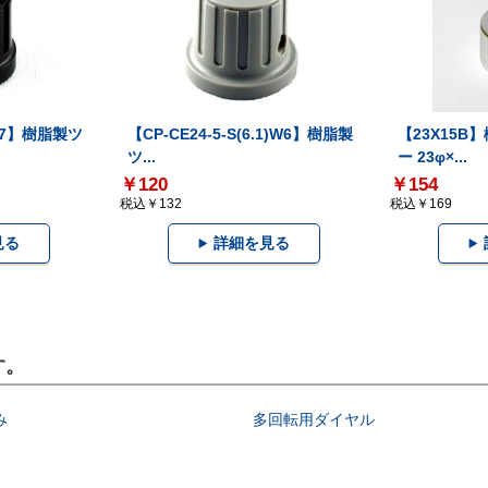
8W7】樹脂製ツ
【CP-CE24-5-S(6.1)W6】樹脂製
【23X15B
ツ...
ー 23φ×...
￥120
￥154
税込￥132
税込￥169
見る
詳細を見る
す。
み
多回転用ダイヤル