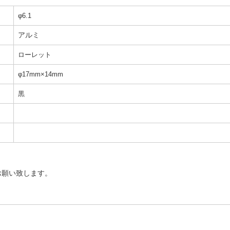
φ6.1
アルミ
ローレット
φ17mm×14mm
黒
お願い致します。