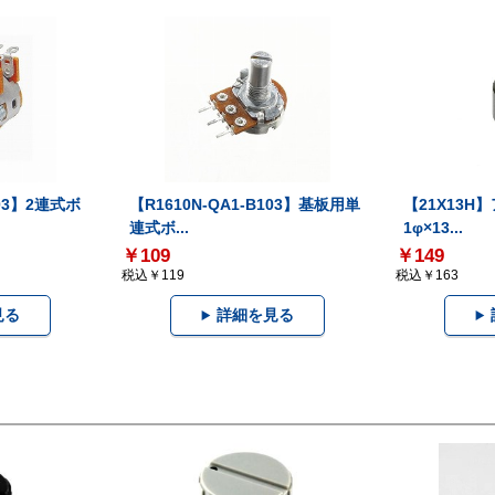
503】2連式ボ
【R1610N-QA1-B103】基板用単
【21X13H
連式ボ...
1φ×13...
￥109
￥149
税込￥119
税込￥163
見る
詳細を見る