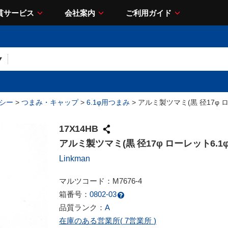
貫サービス
会社案内
ご利用ガイド
シー
>
つまみ・キャップ
>
6.1φ用つまみ
> アルミ製ツマミ(黒 径17φ ロ
17X14HB
アルミ製ツマミ(黒 径17φ ローレット6.1φ
Linkman
マルツコード：
M7676-4
箱番号：
0802-03
品質ランク：
A
在庫のある営業所(
7営業所
)