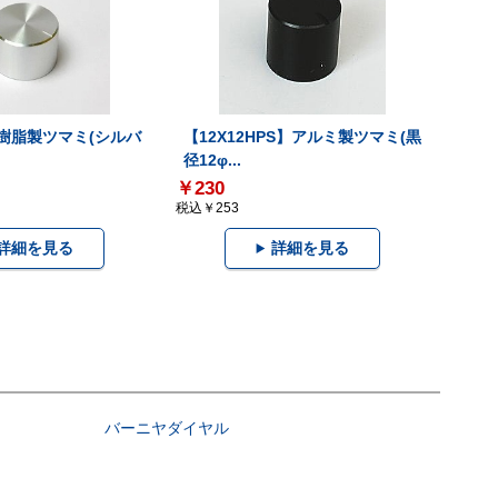
】樹脂製ツマミ(シルバ
【12X12HPS】アルミ製ツマミ(黒
径12φ...
￥230
税込￥253
詳細を見る
詳細を見る
バーニヤダイヤル