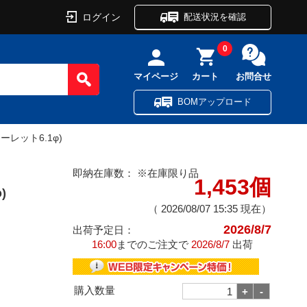
ログイン
配送状況を確認
0
マイページ
カート
お問合せ
BOMアップロード
ーレット6.1φ)
即納在庫数：
※在庫限り品
1,453個
)
（
2026/08/07 15:35
現在）
2026/8/7
出荷予定日：
16:00
までのご注文で
2026/8/7
出荷
購入数量