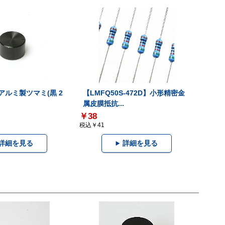
】アルミ製ツマミ(黒 2
【LMFQ50S-472D】小形精密金
属皮膜抵抗...
￥38
税込￥41
詳細を見る
詳細を見る