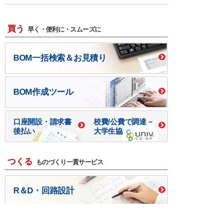
買う
早く・便利に・スムーズに
BOM一括検索＆お見積り
BOM作成ツール
口座開設・請求書
校費/公費で調達－
後払い
大学生協
つくる
ものづくり一貫サービス
R＆D・回路設計