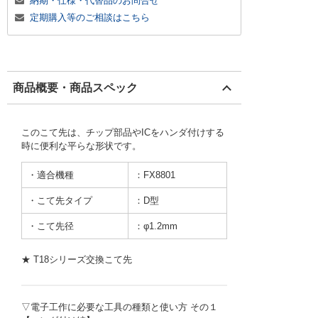
納期・仕様・代替品のお問合せ
定期購入等のご相談はこちら
商品概要・商品スペック
このこて先は、チップ部品やICをハンダ付けする
時に便利な平らな形状です。
・適合機種
：FX8801
・こて先タイプ
：D型
・こて先径
：φ1.2mm
★ T18シリーズ交換こて先
▽電子工作に必要な工具の種類と使い方 その１