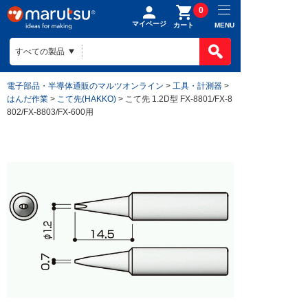
0
マイページ
MENU
カート
電子部品・半導体通販のマルツオンライン
>
工具・計測器
>
はんだ作業
>
こて先(HAKKO)
> こて先 1.2D型 FX-8801/FX-8
802/FX-8803/FX-600用