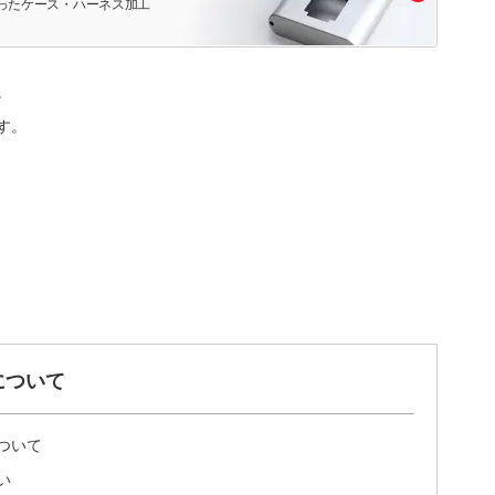
ったケース・ハーネス加工
。
す。
について
ついて
い