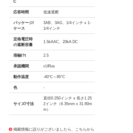
C
応答時間
低速遮断
パッケージ/
3AB、3AG、1/4インチ x 1-
ケース
1/4インチ
定格電圧時
1.5kAAC、20kA DC
の遮断容量
溶融I?t
2.5
承認機関
cURus
動作温度
-40°C～85°C
色
-
直径0.250インチ x 長さ1.25
サイズ/寸法
2インチ（6.35mm x 31.80m
m）
10001129
!041! 0001.2525
掲載情報に誤りがございましたら、こちらから