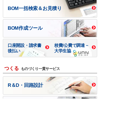
BOM一括検索＆お見積り
BOM作成ツール
口座開設・請求書
校費/公費で調達－
後払い
大学生協
つくる
ものづくり一貫サービス
R＆D・回路設計
基板設計・製造・実装
ケース・ハーネス加工