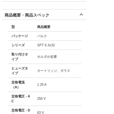
商品概要・商品スペック
型
商品概要
パッケージ
バルク
シリーズ
SPT 6.3x32
取り付けタ
ホルダが必要
イプ
ヒューズタ
カートリッジ、ガラス
イプ
定格電流
1.25 A
（A）
定格電圧 - A
250 V
C
定格電圧 - D
63 V