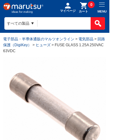
0
マイページ
MENU
カート
電子部品・半導体通販のマルツオンライン
>
電気部品
>
回路
保護（DigiKey）
>
ヒューズ
> FUSE GLASS 1.25A 250VAC
63VDC