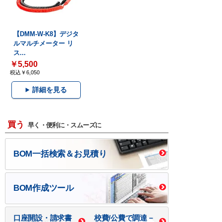
【DMM-W-K8】デジタ
ルマルチメーター リ
ス...
￥5,500
税込￥6,050
詳細を見る
買う
早く・便利に・スムーズに
BOM一括検索＆お見積り
BOM作成ツール
口座開設・請求書
校費/公費で調達－