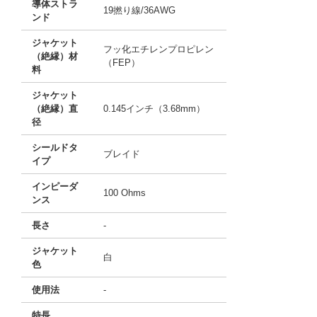
導体ストラ
19撚り線/36AWG
ンド
ジャケット
フッ化エチレンプロピレン
（絶縁）材
（FEP）
料
ジャケット
（絶縁）直
0.145インチ（3.68mm）
径
シールドタ
ブレイド
イプ
インピーダ
100 Ohms
ンス
長さ
-
ジャケット
白
色
使用法
-
特長