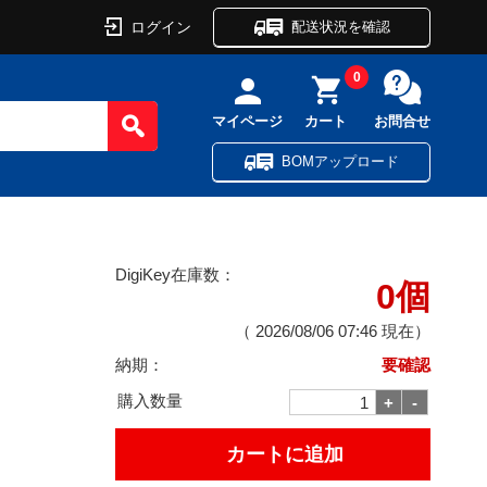
ログイン
配送状況を確認
0
マイページ
カート
お問合せ
BOMアップロード
DigiKey在庫数：
0個
（
2026/08/06 07:46
現在）
納期：
要確認
購入数量