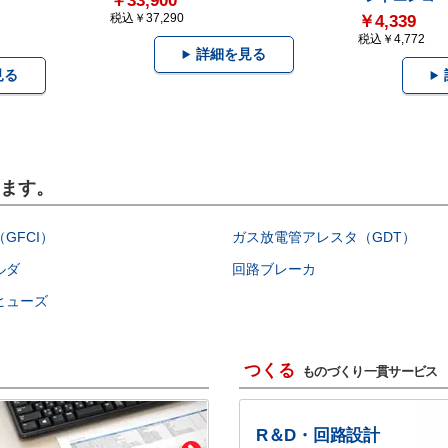
￥33,900
税込￥37,290
￥4,339
税込￥4,772
詳細を見る
見る
います。
GFCI）
ガス放電管アレスタ（GDT）
ルダ
回路ブレーカ
ヒューズ
つくる
ものづくり一貫サービス
R＆D・回路設計