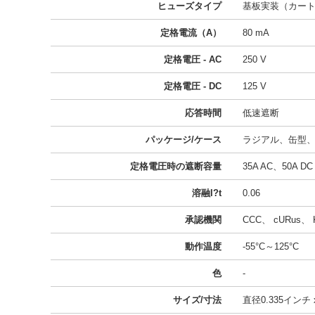
ヒューズタイプ
基板実装（カー
定格電流（A）
80 mA
定格電圧 - AC
250 V
定格電圧 - DC
125 V
応答時間
低速遮断
パッケージ/ケース
ラジアル、缶型
定格電圧時の遮断容量
35A AC、50A DC
溶融I?t
0.06
承認機関
CCC、 cURus、 
動作温度
-55°C～125°C
色
-
サイズ/寸法
直径0.335インチ 