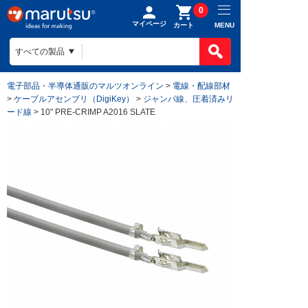
0
マイページ
MENU
カート
電子部品・半導体通販のマルツオンライン
>
電線・配線部材
>
ケーブルアセンブリ（DigiKey）
>
ジャンパ線、圧着済みリ
ード線
> 10" PRE-CRIMP A2016 SLATE