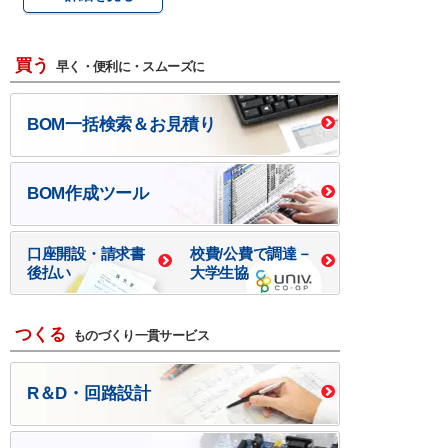
買う
早く・便利に・スムーズに
BOM一括検索＆お見積り
BOM作成ツール
口座開設・請求書
校費/公費で調達－
後払い
大学生協
つくる
ものづくり一貫サービス
R＆D・回路設計