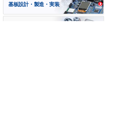
基板設計・製造・実装
ケース・ハーネス加工
※掲載されている価格には消費税、各種手数料が含まれ
ておりません。別途消費税およびお支払方法に応じた
手数料が必要になります。
※このホームページに掲載されている、記事・写真の一
部または全部をそのまま、または改変して利用・転
載・転用することを禁じます。
※商品によって販売価格が店頭価格と異なる場合がござ
います。
※弊社ではお客様が商品を選びやすくするためにデータ
シートの提供や技術情報、商品画像の表示を行ってい
ます。
しかしさまざまな事情により、これらの情報がすべて
正確であることを弊社が保証することはできません。
商品の正確な仕様等は各メーカーの最新のデータシー