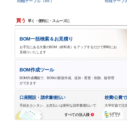
同軸ケーブル（RF）
特殊ケーブ
買う
早く・便利に・スムーズに
BOM一括検索＆お見積り
お手元にある大量のBOM（材料表）をアップするだけで即時にお
見積りいたします
BOM作成ツール
BOM作成機能で、BOMの新規作成、追加・変更・削除、版管理
ができます
口座開設・請求書後払い
校費/公費
手続きカンタン、お支払いは便利な請求書後払いで
大学生協で注
すべての法人様