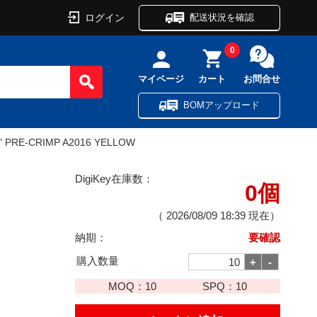
ログイン
配送状況を確認
0
マイページ
カート
お問合せ
BOMアップロード
" PRE-CRIMP A2016 YELLOW
DigiKey在庫数：
0個
（
2026/08/09 18:39
現在）
納期：
要確認
購入数量
MOQ：
10
SPQ：
10