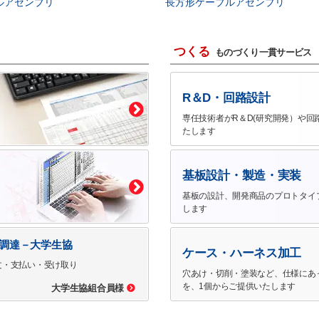
ルアセンブリ
長方形ケーブルアセンブリ
つくる
ものづくり一貫サービス
R＆D・回路設計
専任技術者がR＆D(研究開発）や回
たします
基板設計・製造・実装
基板の設計、開発商品のプロトタイ
します
で調達－大学生協
ケース・ハーネス加工
文・支払い・受け取り
穴あけ・切削・塗装など、仕様にあ
を、1個からご提供いたします
大学生協組合員様