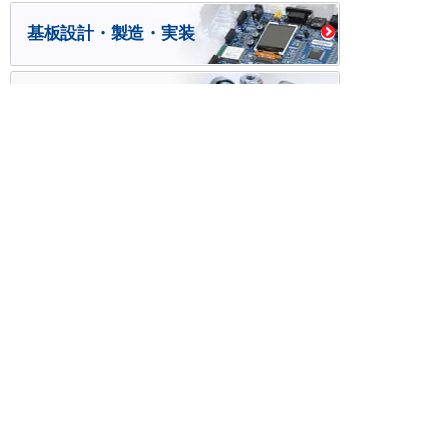
基板設計・製造・実装
ケース・ハーネス加工
※掲載されている価格には消費税、各種手数料が含まれ
ておりません。別途消費税およびお支払方法に応じた
手数料が必要になります。
※このホームページに掲載されている、記事・写真の一
部または全部をそのまま、または改変して利用・転
載・転用することを禁じます。
※商品によって販売価格が店頭価格と異なる場合がござ
います。
※弊社ではお客様が商品を選びやすくするためにデータ
シートの提供や技術情報、商品画像の表示を行ってい
ます。
しかしさまざまな事情により、これらの情報がすべて
正確であることを弊社が保証することはできません。