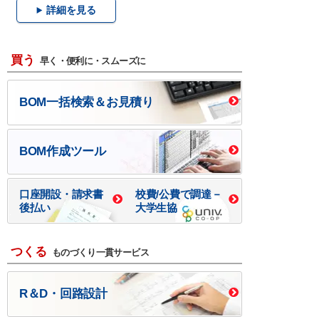
詳細を見る
買う
早く・便利に・スムーズに
BOM一括検索＆お見積り
BOM作成ツール
口座開設・請求書
校費/公費で調達－
後払い
大学生協
つくる
ものづくり一貫サービス
R＆D・回路設計