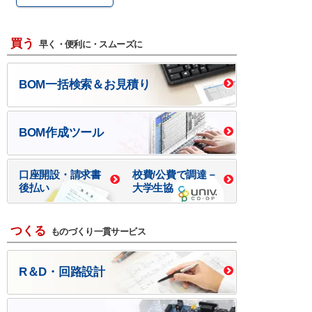
買う
早く・便利に・スムーズに
BOM一括検索＆お見積り
BOM作成ツール
口座開設・請求書
校費/公費で調達－
後払い
大学生協
つくる
ものづくり一貫サービス
R＆D・回路設計