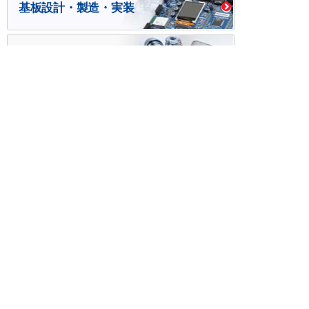
基板設計・製造・実装
ケース・ハーネス加工
※掲載されている価格には消費税、各種手数料が含まれ
ておりません。別途消費税およびお支払方法に応じた
手数料が必要になります。
※このホームページに掲載されている、記事・写真の一
部または全部をそのまま、または改変して利用・転
載・転用することを禁じます。
※商品によって販売価格が店頭価格と異なる場合がござ
います。
※弊社ではお客様が商品を選びやすくするためにデータ
シートの提供や技術情報、商品画像の表示を行ってい
ます。
しかしさまざまな事情により、これらの情報がすべて
正確であることを弊社が保証することはできません。
商品の正確な仕様等は各メーカーの最新のデータシー