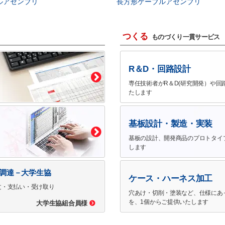
ルアセンブリ
長方形ケーブルアセンブリ
つくる
ものづくり一貫サービス
R＆D・回路設計
専任技術者がR＆D(研究開発）や回
たします
基板設計・製造・実装
基板の設計、開発商品のプロトタイ
します
で調達－大学生協
ケース・ハーネス加工
文・支払い・受け取り
穴あけ・切削・塗装など、仕様にあ
を、1個からご提供いたします
大学生協組合員様