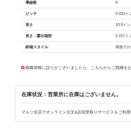
導線数
9
ピッチ
0.020
長さ
10.0イ
長さ - 露出端部
0.157
終端スタイル
両面での
10026247
!041! 0151660785
掲載情報に誤りがございましたら、こちらからご指摘を
在庫状況：営業所に在庫はございません。
マルツ全店でオンライン注文&店頭受取りサービスをご利用