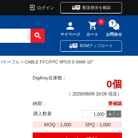
ログイン
配送状況を確認
0
マイページ
カート
お問合せ
BOMアップロード
パケーブル
> CABLE FFC/FPC 9POS 0.5MM 10"
DigiKey在庫数：
0個
（
2026/08/08 16:06
現在）
納期：
要確認
購入数量
MOQ：
1,000
SPQ：
1,000