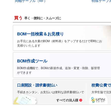
同軸ケーブル（RF）
特殊ケーブ
買う
早く・便利に・スムーズに
BOM一括検索＆お見積り
お手元にある大量のBOM（材料表）をアップするだけで即時にお
見積りいたします
BOM作成ツール
BOM作成機能で、BOMの新規作成、追加・変更・削除、版管理
ができます
口座開設・請求書後払い
校費/公費
手続きカンタン、お支払いは便利な請求書後払いで
大学生協で注
すべての法人様