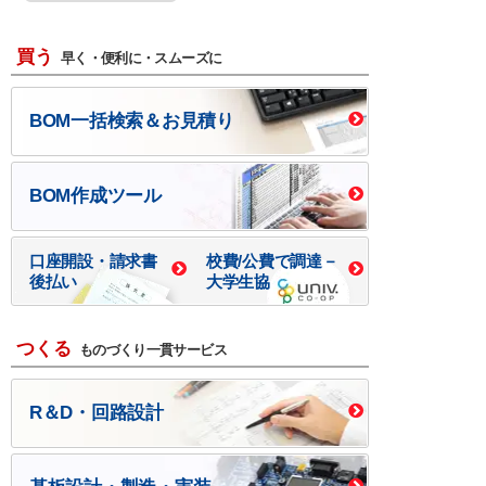
買う
早く・便利に・スムーズに
BOM一括検索＆お見積り
BOM作成ツール
口座開設・請求書
校費/公費で調達－
後払い
大学生協
つくる
ものづくり一貫サービス
R＆D・回路設計