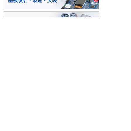
基板設計・製造・実装
ケース・ハーネス加工
※掲載されている価格には消費税、各種手数料が含まれ
ておりません。別途消費税およびお支払方法に応じた
手数料が必要になります。
※このホームページに掲載されている、記事・写真の一
部または全部をそのまま、または改変して利用・転
載・転用することを禁じます。
※商品によって販売価格が店頭価格と異なる場合がござ
います。
※弊社ではお客様が商品を選びやすくするためにデータ
シートの提供や技術情報、商品画像の表示を行ってい
ます。
しかしさまざまな事情により、これらの情報がすべて
正確であることを弊社が保証することはできません。
商品の正確な仕様等は各メーカーの最新のデータシー
トで確認して頂きますようお願いいたします。