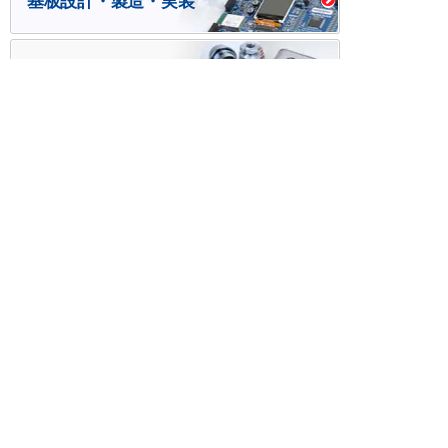
基板設計・製造・実装
ケース・ハーネス加工
※掲載されている価格には消費税、各種手数料が含まれ
ておりません。別途消費税およびお支払方法に応じた
手数料が必要になります。
※このホームページに掲載されている、記事・写真の一
部または全部をそのまま、または改変して利用・転
載・転用することを禁じます。
※商品によって販売価格が店頭価格と異なる場合がござ
います。
※弊社ではお客様が商品を選びやすくするためにデータ
シートの提供や技術情報、商品画像の表示を行ってい
ます。
しかしさまざまな事情により、これらの情報がすべて
正確であることを弊社が保証することはできません。
商品の正確な仕様等は各メーカーの最新のデータシー
トで確認して頂きますようお願いいたします。