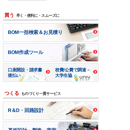
買う
早く・便利に・スムーズに
BOM一括検索＆お見積り
BOM作成ツール
口座開設・請求書
校費/公費で調達－
後払い
大学生協
つくる
ものづくり一貫サービス
R＆D・回路設計