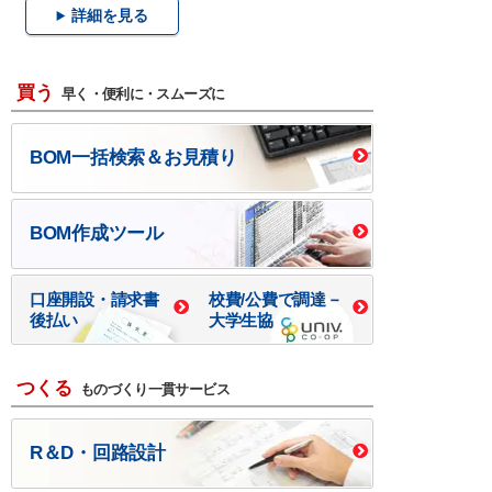
詳細を見る
買う
早く・便利に・スムーズに
BOM一括検索＆お見積り
BOM作成ツール
口座開設・請求書
校費/公費で調達－
後払い
大学生協
つくる
ものづくり一貫サービス
R＆D・回路設計