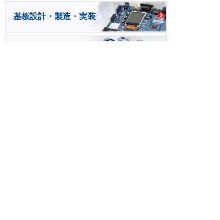
基板設計・製造・実装
ケース・ハーネス加工
※掲載されている価格には消費税、各種手数料が含まれ
ておりません。別途消費税およびお支払方法に応じた
手数料が必要になります。
※このホームページに掲載されている、記事・写真の一
部または全部をそのまま、または改変して利用・転
載・転用することを禁じます。
※商品によって販売価格が店頭価格と異なる場合がござ
います。
※弊社ではお客様が商品を選びやすくするためにデータ
シートの提供や技術情報、商品画像の表示を行ってい
ます。
しかしさまざまな事情により、これらの情報がすべて
正確であることを弊社が保証することはできません。