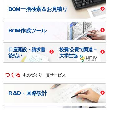
BOM一括検索＆お見積り
BOM作成ツール
口座開設・請求書
校費/公費で調達－
後払い
大学生協
つくる
ものづくり一貫サービス
R＆D・回路設計
基板設計・製造・実装
ケース・ハーネス加工