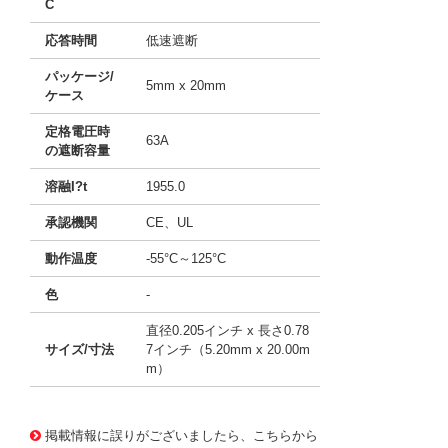
C
応答時間
低速遮断
パッケージ/
5mm x 20mm
ケース
定格電圧時
63A
の遮断容量
溶融I?t
1955.0
承認機関
CE、UL
動作温度
-55°C～125°C
色
-
直径0.205インチ x 長さ0.78
サイズ/寸法
7インチ（5.20mm x 20.00m
m）
10042356
!041! 0218016.MXP
掲載情報に誤りがございましたら、こちらから