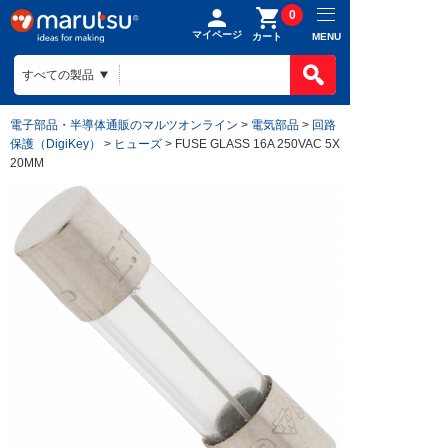
0
マイページ
MENU
カート
電子部品・半導体通販のマルツオンライン
>
電気部品
>
回路
保護（DigiKey）
>
ヒューズ
> FUSE GLASS 16A 250VAC 5X
20MM