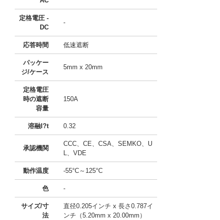
AC
定格電圧 -
-
DC
応答時間
低速遮断
パッケー
5mm x 20mm
ジ/ケース
定格電圧
時の遮断
150A
容量
溶融I?t
0.32
CCC、CE、CSA、SEMKO、U
承認機関
L、VDE
動作温度
-55°C～125°C
色
-
サイズ/寸
直径0.205インチ x 長さ0.787イ
法
ンチ（5.20mm x 20.00mm）