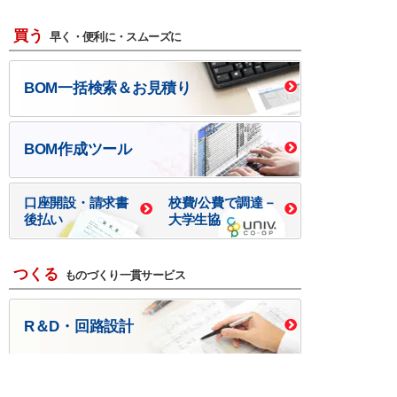
買う
早く・便利に・スムーズに
BOM一括検索＆お見積り
BOM作成ツール
口座開設・請求書
校費/公費で調達－
後払い
大学生協
つくる
ものづくり一貫サービス
R＆D・回路設計
基板設計・製造・実装