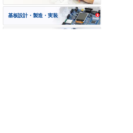
基板設計・製造・実装
ケース・ハーネス加工
※掲載されている価格には消費税、各種手数料が含まれ
ておりません。別途消費税およびお支払方法に応じた
手数料が必要になります。
※このホームページに掲載されている、記事・写真の一
部または全部をそのまま、または改変して利用・転
載・転用することを禁じます。
※商品によって販売価格が店頭価格と異なる場合がござ
います。
※弊社ではお客様が商品を選びやすくするためにデータ
シートの提供や技術情報、商品画像の表示を行ってい
ます。
しかしさまざまな事情により、これらの情報がすべて