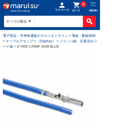
0
マイページ
MENU
カート
電子部品・半導体通販のマルツオンライン
>
電線・配線部材
>
ケーブルアセンブリ（DigiKey）
>
ジャンパ線、圧着済みリ
ード線
> 4" PRE-CRIMP 3048 BLUE