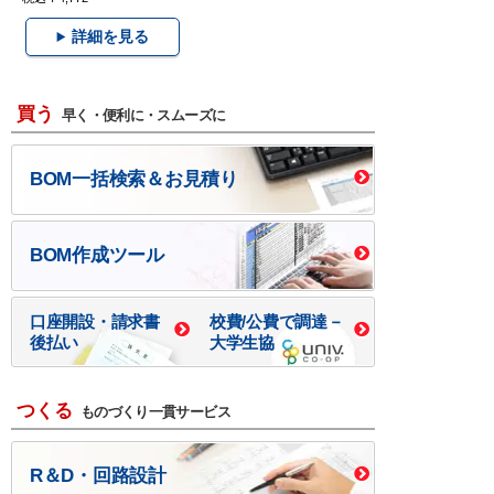
詳細を見る
買う
早く・便利に・スムーズに
BOM一括検索＆お見積り
BOM作成ツール
口座開設・請求書
校費/公費で調達－
後払い
大学生協
つくる
ものづくり一貫サービス
R＆D・回路設計