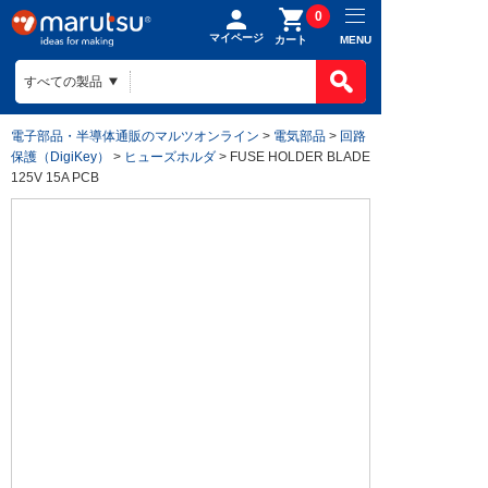
0
マイページ
MENU
カート
電子部品・半導体通販のマルツオンライン
>
電気部品
>
回路
保護（DigiKey）
>
ヒューズホルダ
> FUSE HOLDER BLADE
125V 15A PCB