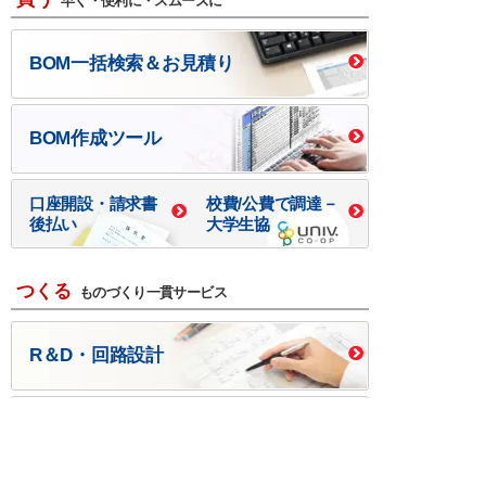
早く・便利に・スムーズに
BOM一括検索＆お見積り
BOM作成ツール
口座開設・請求書
校費/公費で調達－
後払い
大学生協
つくる
ものづくり一貫サービス
R＆D・回路設計
基板設計・製造・実装