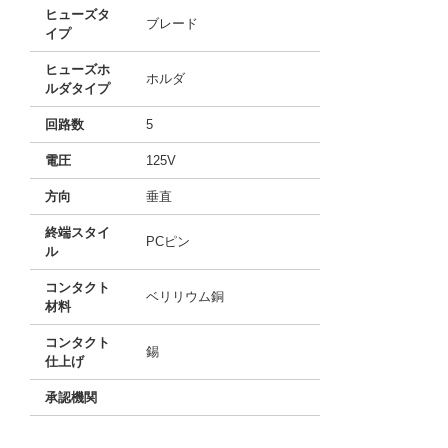
ヒューズタ
ブレード
イプ
ヒューズホ
ホルダ
ルダタイプ
回路数
5
電圧
125V
方向
垂直
終端スタイ
PCピン
ル
コンタクト
ベリリウム銅
材料
コンタクト
錫
仕上げ
承認機関
10090473
!041! 04820005ZXBFH