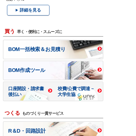
詳細を見る
買う
早く・便利に・スムーズに
BOM一括検索＆お見積り
BOM作成ツール
口座開設・請求書
校費/公費で調達－
後払い
大学生協
つくる
ものづくり一貫サービス
R＆D・回路設計