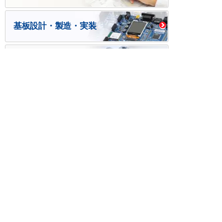
基板設計・製造・実装
ケース・ハーネス加工
※掲載されている価格には消費税、各種手数料が含まれ
ておりません。別途消費税およびお支払方法に応じた
手数料が必要になります。
※このホームページに掲載されている、記事・写真の一
部または全部をそのまま、または改変して利用・転
載・転用することを禁じます。
※商品によって販売価格が店頭価格と異なる場合がござ
います。
※弊社ではお客様が商品を選びやすくするためにデータ
シートの提供や技術情報、商品画像の表示を行ってい
ます。
しかしさまざまな事情により、これらの情報がすべて