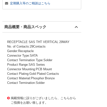
定期購入等のご相談はこちら
商品概要・商品スペック
RECEPTACLE SAS THT VERTICAL 29WAY
No. of Contacts:29Contacts
Gender:Receptacle
Connector Type:SATA
Contact Termination Type:Solder
Product Range:SAS Series
Connector Mounting:PCB Mount
Contact Plating:Gold Plated Contacts
Contact Material:Phosphor Bronze
Contact Termination:Solder
1010148
!159! 1735104-1
掲載情報に誤りがございましたら、こちらから
ご指摘をお願い致します。