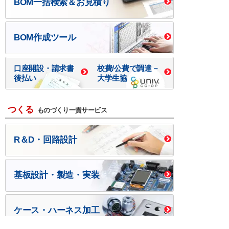
BOM一括検索＆お見積り
BOM作成ツール
口座開設・請求書
校費/公費で調達－
後払い
大学生協
つくる
ものづくり一貫サービス
R＆D・回路設計
基板設計・製造・実装
ケース・ハーネス加工