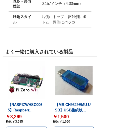
長さ - 露出
0.157インチ（4.00mm）
端部
終端スタイ
片側にトップ、反対側にボ
ル
トム、両側にバッカー
よく一緒に購入されている製品
【RASPIZWHSC006
【MR-CH9329EMU-U
5】Raspberr...
SB】USB接続版...
￥3,269
￥1,500
税込￥3,595
税込￥1,650