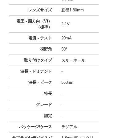
レンズサイズ
直径1.80mm
電圧 - 順方向（Vf）
2.1V
（標準）
電流 - テスト
20mA
視野角
50°
取り付けタイプ
スルーホール
波長 - ドミナント
-
波長 - ピーク
568nm
特長
-
グレード
-
認定
-
パッケージ/ケース
ラジアル
サプライヤデバイスパ
1.8mmディスクリ