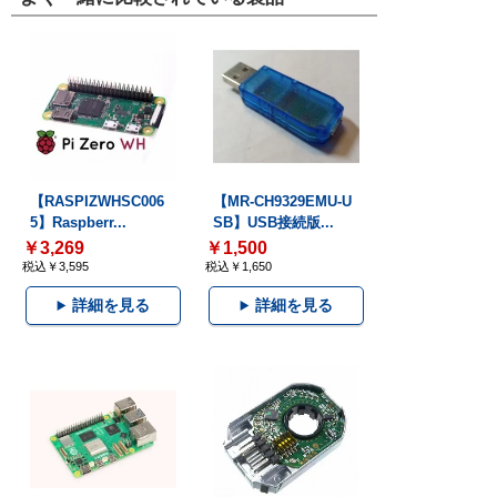
【RASPIZWHSC006
【MR-CH9329EMU-U
5】Raspberr...
SB】USB接続版...
￥3,269
￥1,500
税込￥3,595
税込￥1,650
詳細を見る
詳細を見る