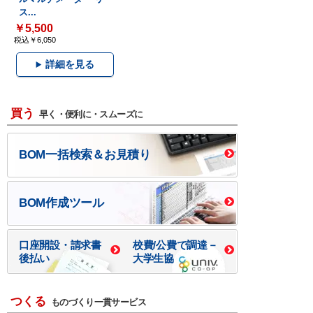
ス...
￥5,500
税込￥6,050
詳細を見る
買う
早く・便利に・スムーズに
BOM一括検索＆お見積り
BOM作成ツール
口座開設・請求書
校費/公費で調達－
後払い
大学生協
つくる
ものづくり一貫サービス