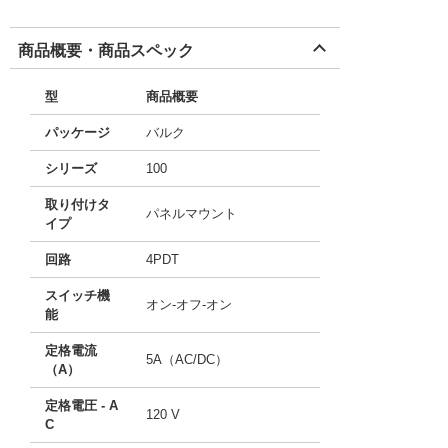
商品概要・商品スペック
型
商品概要
パッケージ
バルク
シリーズ
100
取り付けタ
パネルマウント
イプ
回路
4PDT
スイッチ機
オン-オフ-オン
能
定格電流
5A（AC/DC）
（A）
定格電圧 - A
120 V
C