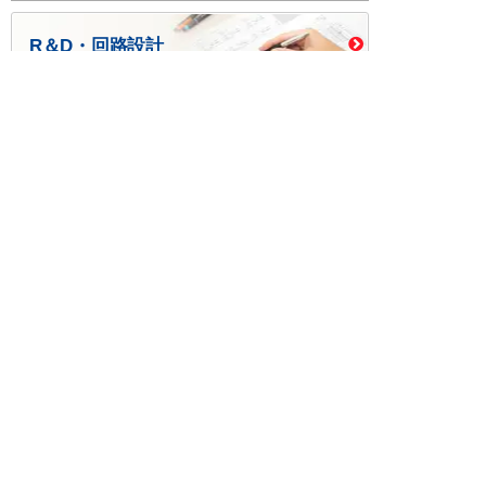
R＆D・回路設計
基板設計・製造・実装
ケース・ハーネス加工
※掲載されている価格には消費税、各種手数料が含まれ
ておりません。別途消費税およびお支払方法に応じた
手数料が必要になります。
※このホームページに掲載されている、記事・写真の一
部または全部をそのまま、または改変して利用・転
載・転用することを禁じます。
※商品によって販売価格が店頭価格と異なる場合がござ
います。
※弊社ではお客様が商品を選びやすくするためにデータ