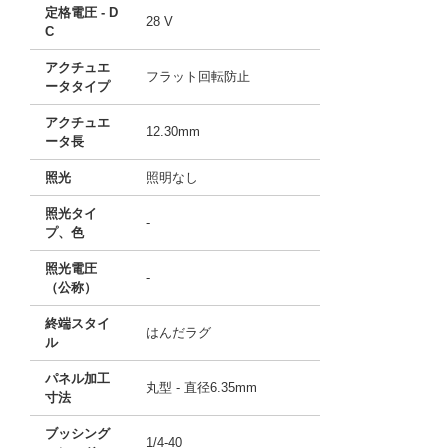
定格電圧 - D
28 V
C
アクチュエ
フラット回転防止
ータタイプ
アクチュエ
12.30mm
ータ長
照光
照明なし
照光タイ
-
プ、色
照光電圧
-
（公称）
終端スタイ
はんだラグ
ル
パネル加工
丸型 - 直径6.35mm
寸法
ブッシング
1/4-40