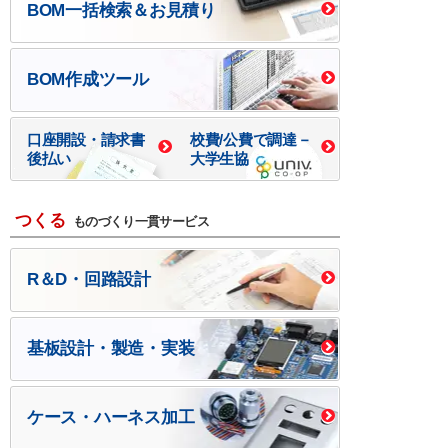
BOM一括検索＆お見積り
BOM作成ツール
口座開設・請求書
校費/公費で調達－
後払い
大学生協
つくる
ものづくり一貫サービス
R＆D・回路設計
基板設計・製造・実装
ケース・ハーネス加工