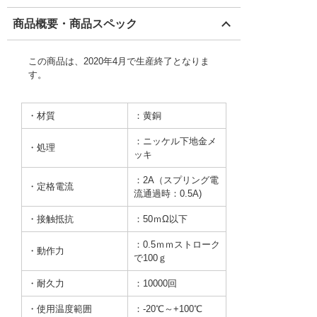
商品概要・商品スペック
この商品は、2020年4月で生産終了となりま
す。
・材質
：黄銅
：ニッケル下地金メ
・処理
ッキ
：2A（スプリング電
・定格電流
流通過時：0.5A)
・接触抵抗
：50ｍΩ以下
：0.5ｍｍストローク
・動作力
で100ｇ
・耐久力
：10000回
・使用温度範囲
：-20℃～+100℃