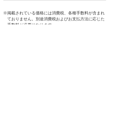
※掲載されている価格には消費税、各種手数料が含まれ
ておりません。別途消費税およびお支払方法に応じた
手数料が必要になります。
※このホームページに掲載されている、記事・写真の一
部または全部をそのまま、または改変して利用・転
載・転用することを禁じます。
※商品によって販売価格が店頭価格と異なる場合がござ
います。
※弊社ではお客様が商品を選びやすくするためにデータ
シートの提供や技術情報、商品画像の表示を行ってい
ます。
しかしさまざまな事情により、これらの情報がすべて
正確であることを弊社が保証することはできません。
商品の正確な仕様等は各メーカーの最新のデータシー
トで確認して頂きますようお願いいたします。
また、商品画像につきましても、当アイテムとは異な
るイメージ画像を表示している場合がございます。
ご注文の際はくれぐれもご注意願います。また、注文
間違いの返品交換は応じかねますのであらかじめご了
承下さい。