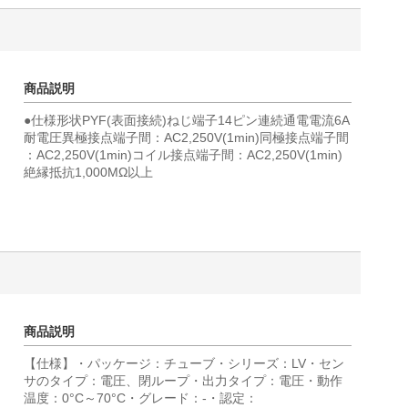
商品説明
●仕様形状PYF(表面接続)ねじ端子14ピン連続通電電流6A
耐電圧異極接点端子間：AC2,250V(1min)同極接点端子間
：AC2,250V(1min)コイル接点端子間：AC2,250V(1min)
絶縁抵抗1,000MΩ以上
商品説明
【仕様】・パッケージ：チューブ・シリーズ：LV・セン
サのタイプ：電圧、閉ループ・出力タイプ：電圧・動作
温度：0°C～70°C・グレード：-・認定：