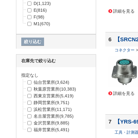
D
(1,123)
村田製作所
(105,171)
E
(816)
詳細を見る
Amphenol PCD
(104,300)
F
(98)
EPSON
(94,825)
M1
(670)
Carling Technologies
(86,894)
OMRON
(86,821)
6
【SRCN2
TDK
(81,104)
Bourns Inc.
(76,508)
コネクター
ROHM
(76,224)
IDEC
(75,657)
在庫先で絞り込む
オンセミコンダクター
(65,65
8)
指定なし
RS PRO
(65,537)
仙台営業所
(3,624)
SIEMENS
(65,220)
秋葉原営業所
(10,383)
詳細を見る
Pasternack
(65,024)
西東京営業所
(5,419)
3M
(64,007)
静岡営業所
(9,751)
Murrelektronik
(61,892)
浜松営業所
(11,171)
フェニックス・コンタクト
(6
名古屋営業所
(9,785)
0,472)
7
【YRS-6
金沢営業所
(9,885)
トラスコ
(60,025)
福井営業所
(5,491)
工具・計測
Littelfuse Inc
(58,986)