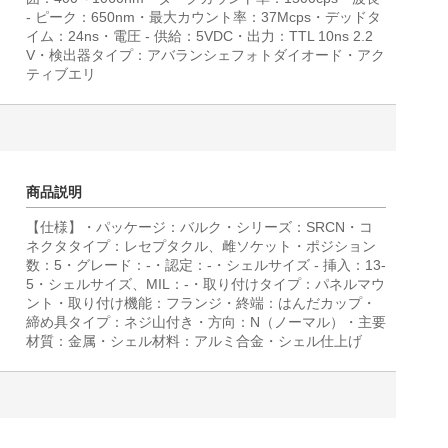
- ピーク：650nm・最大カウント率：37Mcps・デッドタ
イム：24ns・電圧 - 供給：5VDC・出力：TTL 10ns 2.2
V・検出器タイプ：アバランシェフォトダイオード・アク
ティブエリ
商品説明
【仕様】・パッケージ：バルク・シリーズ：SRCN・コ
ネクタタイプ：レセプタクル、雌ソケット・ポジション
数：5・グレード：-・認定：-・シェルサイズ - 挿入：13-
5・シェルサイズ、MIL：-・取り付けタイプ：パネルマウ
ント・取り付け機能：フランジ・終端：はんだカップ・
締め具タイプ：ネジ山付き・方向：N（ノーマル）・主要
材質：金属・シェル材料：アルミ合金・シェル仕上げ