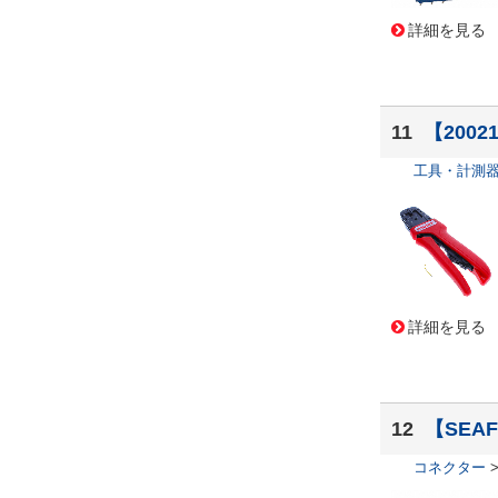
TE Application Tooling
(33,53
1)
詳細を見る
NXP
(32,573)
タカチ電機工業
(32,239)
PRECI-DIP
(32,145)
Walsin Technology Corporati
11
【20021
on
(31,839)
工具・計測
ニチコン
(31,837)
Multicomp Pro
(31,317)
Eaton - Electronics Division
(3
0,247)
Fairview Microwave
(29,136)
Essentra Components
(29,04
2)
詳細を見る
Pulse Electronics
(28,274)
Amphenol LTW
(28,189)
Altech Corporation
(27,778)
Harting
(27,086)
12
【SEAF-
VPG Foil Resistors
(26,959)
Taiwan Semiconductor
(26,79
コネクター
4)