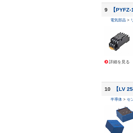
(43,949)
9
【PYFZ
BIVAR
(43,764)
インフィニオン
(42,835)
電気部品
>
Skyworks Solutions Inc
(42,76
1)
L-COM
(42,503)
太陽誘電
(42,161)
SCHNEIDER ELECTRIC
(41,
895)
詳細を見る
Belden
(40,519)
CREE
(40,424)
Susumu
(38,526)
Mill-Max Manufacturing Cor
p.
(38,398)
10
【LV 2
-
(37,916)
半導体
>
セ
NEXPERIA
(37,132)
Abracon LLC
(36,747)
Festo
(35,700)
MEANWELL
(35,692)
ヒロセ電機
(34,749)