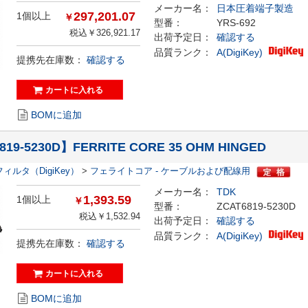
メーカー名：
日本圧着端子製造
297,201.07
1個以上
￥
型番：
YRS-692
税込￥326,921.17
出荷予定日：
確認する
品質ランク：
A(DigiKey)
提携先在庫数：
確認する
BOMに追加
819-5230D】FERRITE CORE 35 OHM HINGED
フィルタ（DigiKey）
>
フェライトコア - ケーブルおよび配線用
メーカー名：
TDK
1,393.59
1個以上
￥
型番：
ZCAT6819-5230D
税込￥1,532.94
出荷予定日：
確認する
品質ランク：
A(DigiKey)
提携先在庫数：
確認する
BOMに追加