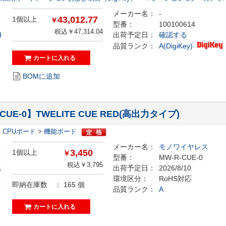
メーカー名：
-
43,012.77
1個以上
￥
型番：
100100614
税込￥47,314.04
出荷予定日：
確認する
品質ランク：
A(DigiKey)
BOMに追加
CUE-0】TWELITE CUE RED(高出力タイプ)
>
CPUボード
>
機能ボード
メーカー名：
モノワイヤレス
3,450
1個以上
￥
型番：
MW-R-CUE-0
税込￥3,795
出荷予定日：
2026/8/10
環境区分：
RoHS対応
即納在庫数 ：
165
個
品質ランク：
A