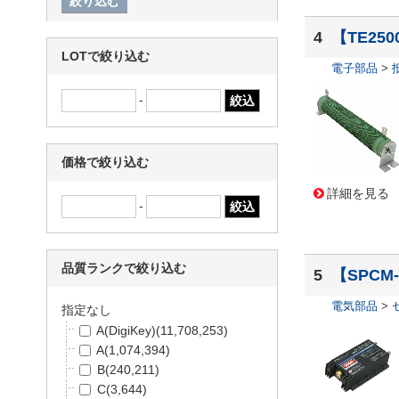
AMP Connectors / TE Conne
ctivity
(289,602)
4
【TE250
Stackpole Electronics Inc.
(22
LOTで絞り込む
6,671)
電子部品
>
SiTime
(193,566)
-
Amphenol Industrial Operatio
ns
(177,649)
Sullins Connector Solutions
(1
価格で絞り込む
74,354)
Panasonic
(173,156)
詳細を見る
Molex
(165,103)
-
TEXAS INSTRUMENTS
(160,
084)
京セラ
(151,838)
品質ランクで絞り込む
5
【SPCM-
Microchip
(135,397)
エスコ
(129,258)
電気部品
>
指定なし
Amphenol Positronic
(111,03
A(DigiKey)
(11,708,253)
1)
A
(1,074,394)
OMEGA
(109,649)
B
(240,211)
Advanced Thermal Solutions
C
(3,644)
Inc.
(109,394)