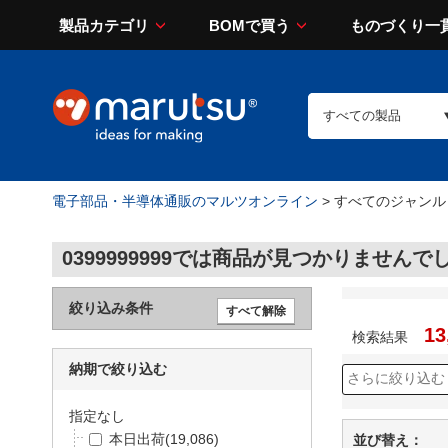
製品カテゴリ
BOMで買う
ものづくり一
電子部品・半導体通販のマルツオンライン
> すべてのジャンル
0399999999では商品が見つかりませ
絞り込み条件
13
検索結果
納期で絞り込む
指定なし
本日出荷
(19,086)
並び替え：