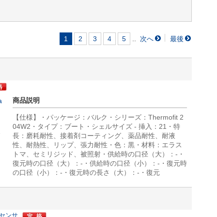
..
1
2
3
4
5
商品説明
a
【仕様】・パッケージ：バルク・シリーズ：Thermofit 2
04W2・タイプ：ブート・シェルサイズ - 挿入：21・特
2
長：磨耗耐性、接着剤コーティング、薬品耐性、耐液
性、耐熱性、リップ、張力耐性・色：黒・材料：エラス
トマ、セミリジッド、被照射・供給時の口径（大）：-・
復元時の口径（大）：-・供給時の口径（小）：-・復元時
の口径（小）：-・復元時の長さ（大）：-・復元
/センサ