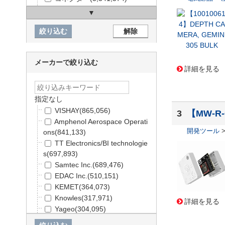
ケース
(103,233)
構造部材・シャーシー
(240,4
20)
電線・配線部材
(594,508)
開発ツール
(58,869)
メーカーで絞り込む
キット
(5,435)
詳細を見る
工具・計測器
(214,908)
TRUSCO / ESCO
(478,580)
アズワン（理化学用品）
(63,
指定なし
859)
VISHAY
(865,056)
3
【MW-R-
SPICE
(3,774)
Amphenol Aerospace Operati
日用品・ホビー用品
(9,788)
開発ツール
ons
(841,133)
PCサプライ・AV・無線
(168,
TT Electronics/BI technologie
089)
s
(697,893)
未分類
(552,497)
Samtec Inc.
(689,476)
EDAC Inc.
(510,151)
KEMET
(364,073)
Knowles
(317,971)
詳細を見る
Yageo
(304,095)
KOA
(296,378)