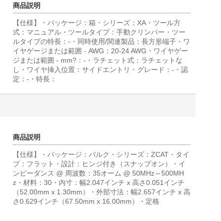
商品説明
【仕様】・パッケージ：箱・シリーズ：XA・ツール方
式：マニュアル・ツールタイプ：手動クリンパー・ツー
ルタイプの特長：-・同時使用/関連製品：長方形端子・ワ
イヤゲージまたは範囲 - AWG：20-24 AWG・ワイヤゲー
ジまたは範囲 - mm?：-・ラチェット式：ラチェットな
し・ワイヤ挿入位置：サイドエントリ・グレード：-・認
定：-・特長：
商品説明
【仕様】・パッケージ：バルク・シリーズ：ZCAT・タイ
プ：フラット・設計：ヒンジ付き（スナップオン）・イ
ンピーダンス @ 周波数：35オーム @ 50MHz～500MH
z・材料：30・内寸：幅2.047インチ x 高さ0.051インチ
（52.00mm x 1.30mm）・外部寸法：幅2.657インチ x 高
さ0.629インチ（67.50mm x 16.00mm）・定格