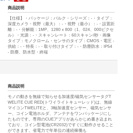
商品説明
【仕様】・パッケージ：バルク・シリーズ：-・タイプ：
深度カメラ・視野（最大）：-・視野（最小）：-・設置距
離：-・分解能：1MP、1280 x 800（1、024、000ピクセ
ル）・光源：-・スキャンレート：60スキャン/秒・画像
タイプ：モノクローム・センサのタイプ：CMOS・電圧 -
供給：-・特長：-・取り付けタイプ：-・防塵防水：IP54
- 防塵、防水型・終端
商品説明
モノの動きを無線で知らせる加速度/磁気センサータグT
WELITE CUE RED(トワイライトキューレッド)は、無線
マイコンTWELITEと、3軸加速度センサー、磁気センサ
ー、コイン電池ホルダ、アンテナをワンパッケージにし
たものです。専用のCUEアプリがあらかじめ書き込まれ
ており、コイン型電池(CR2032)ですぐに動作させること
ができます。省電力で年単位の連続稼働も