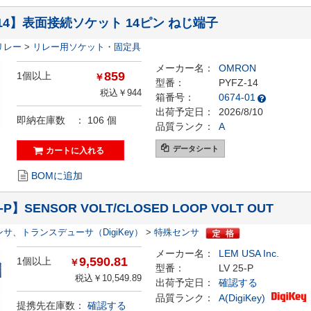
-14】表面接続ソケット 14ピン ねじ端子
リレー
>
リレー用ソケット・固定具
メーカー名：
OMRON
859
1個以上
￥
型番：
PYFZ-14
税込￥944
箱番号：
0674-01
出荷予定日：
2026/8/10
即納在庫数 ：
106
個
品質ランク：
A
データシート
BOMに追加
5-P】SENSOR VOLT/CLOSED LOOP VOLT OUT
ンサ、トランスデューサ（DigiKey）
>
特殊センサ
メーカー名：
LEM USA Inc.
9,590.81
1個以上
￥
型番：
LV 25-P
税込￥10,549.89
出荷予定日：
確認する
品質ランク：
A(DigiKey)
提携先在庫数：
確認する