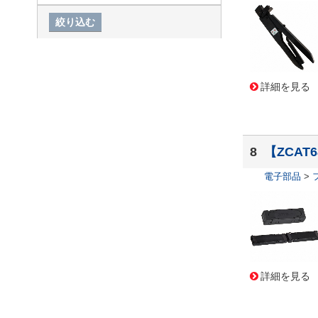
Amphenol Communications S
olutions
(58,947)
CTS-Frequency Controls
(58,
323)
Weidmuller
(57,645)
WURTH ELEKTRONIK
(53,60
詳細を見る
3)
WIMA
(53,501)
Honeywell Aerospace
(53,17
5)
8
【ZCAT6
ITTキャノン
(52,290)
Panduit
(51,122)
電子部品
>
Torex Semiconductor Ltd
(50,
575)
Diodes Incorporated
(50,306)
SICK
(49,542)
ルネサスエレクトロニクス(In
tersil・IDT)
(48,716)
詳細を見る
STマイクロエレクトロニクス
(46,264)
DEUTSCH / TE Connectivity