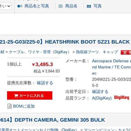
商品名と写真
商品名
写真
1-25-G03/225-0】HEATSHRINK BOOT SZ21 BLACK
部材
>
ケーブル、ワイヤ - 管理（DigiKey）
>
熱収縮ブーツ、キャップ
メーカー名：
Aerospace Defense 
3,495.3
1個以上
￥
nd Marine / TE Conn
税込￥3,844.83
ec
型番：
204W221-25-G03/2
提携先在庫数：
確認する
5-0
出荷予定日：
確認する
品質ランク：
A(DigiKey)
BOMに追加
0614】DEPTH CAMERA, GEMINI 305 BULK
産業用オートメーションおよび制御（DigiKey）
>
マシーンビジョン - カメラ