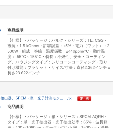
商品説明
E
【仕様】・パッケージ：バルク・シリーズ：TE, CGS・
抵抗：1.5 kOhms・許容誤差：±5%・電力（ワット）：2
500W・組成：巻線・温度係数：±440ppm/°C・動作温
度：-55°C～155°C・特長：不燃性、安全・コーティン
グ、ハウジングタイプ：シリコーンコーティング・取り
付け機能：ブラケット・サイズ/寸法：直径2.362インチ x
長さ23.622インチ
タ、検出器、SPCM（単一光子計測モジュール）
商品説明
e
【仕様】・パッケージ：箱・シリーズ：SPCM-AQRH・
タイプ：単一光子検出器・光子検出効率：65%・波長範
囲：400～1060nm・ダークカウント率：1500cps・波長