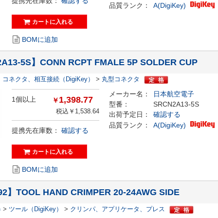
提携先在庫数：
確認する
品質ランク：
A(DigiKey)
BOMに追加
A13-5S】CONN RCPT FMALE 5P SOLDER CUP
>
コネクタ、相互接続（DigiKey）
>
丸型コネクタ
メーカー名：
日本航空電子
1,398.77
1個以上
￥
型番：
SRCN2A13-5S
税込￥1,538.64
出荷予定日：
確認する
品質ランク：
A(DigiKey)
提携先在庫数：
確認する
BOMに追加
92】TOOL HAND CRIMPER 20-24AWG SIDE
器
>
ツール（DigiKey）
>
クリンパ、アプリケータ、プレス