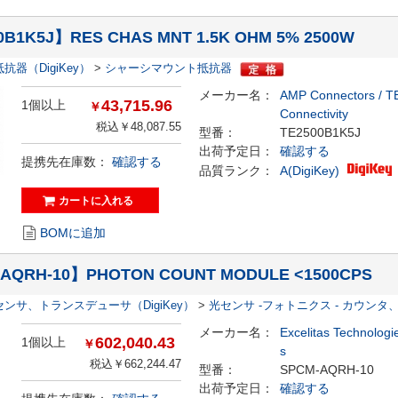
0B1K5J】RES CHAS MNT 1.5K OHM 5% 2500W
抵抗器（DigiKey）
>
シャーシマウント抵抗器
メーカー名：
AMP Connectors / T
43,715.96
1個以上
￥
Connectivity
税込￥48,087.55
型番：
TE2500B1K5J
出荷予定日：
確認する
提携先在庫数：
確認する
品質ランク：
A(DigiKey)
BOMに追加
AQRH-10】PHOTON COUNT MODULE <1500CPS
センサ、トランスデューサ（DigiKey）
>
光センサ -フォトニクス - カウン
メーカー名：
Excelitas Technologi
602,040.43
1個以上
￥
s
税込￥662,244.47
型番：
SPCM-AQRH-10
出荷予定日：
確認する