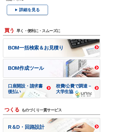
詳細を見る
買う
早く・便利に・スムーズに
BOM一括検索＆お見積り
BOM作成ツール
口座開設・請求書
校費/公費で調達－
後払い
大学生協
つくる
ものづくり一貫サービス
R＆D・回路設計