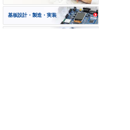
基板設計・製造・実装
ケース・ハーネス加工
※掲載されている価格には消費税、各種手数料が含まれ
ておりません。別途消費税およびお支払方法に応じた
手数料が必要になります。
※このホームページに掲載されている、記事・写真の一
部または全部をそのまま、または改変して利用・転
載・転用することを禁じます。
※商品によって販売価格が店頭価格と異なる場合がござ
います。
※弊社ではお客様が商品を選びやすくするためにデータ
シートの提供や技術情報、商品画像の表示を行ってい
ます。
しかしさまざまな事情により、これらの情報がすべて