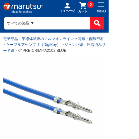
0
マイページ
MENU
カート
電子部品・半導体通販のマルツオンライン
>
電線・配線部材
>
ケーブルアセンブリ（DigiKey）
>
ジャンパ線、圧着済みリ
ード線
> 6" PRE-CRIMP A2102 BLUE