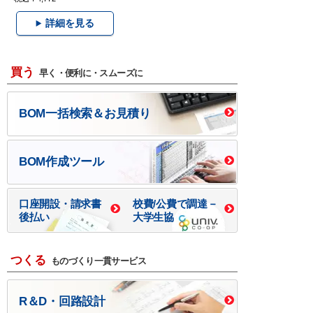
詳細を見る
買う
早く・便利に・スムーズに
BOM一括検索＆お見積り
BOM作成ツール
口座開設・請求書
校費/公費で調達－
後払い
大学生協
つくる
ものづくり一貫サービス
R＆D・回路設計