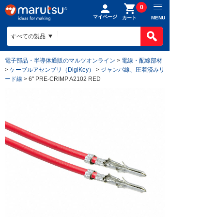
0
マイページ
MENU
カート
電子部品・半導体通販のマルツオンライン
>
電線・配線部材
>
ケーブルアセンブリ（DigiKey）
>
ジャンパ線、圧着済みリ
ード線
> 6" PRE-CRIMP A2102 RED