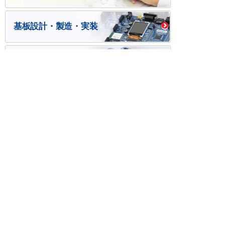
基板設計・製造・実装
ケース・ハーネス加工
※掲載されている価格には消費税、各種手数料が含まれ
ておりません。別途消費税およびお支払方法に応じた
手数料が必要になります。
※このホームページに掲載されている、記事・写真の一
部または全部をそのまま、または改変して利用・転
載・転用することを禁じます。
※商品によって販売価格が店頭価格と異なる場合がござ
います。
※弊社ではお客様が商品を選びやすくするためにデータ
シートの提供や技術情報、商品画像の表示を行ってい
ます。
しかしさまざまな事情により、これらの情報がすべて