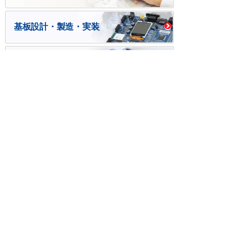
基板設計・製造・実装
ケース・ハーネス加工
※掲載されている価格には消費税、各種手数料が含まれ
ておりません。別途消費税およびお支払方法に応じた
手数料が必要になります。
※このホームページに掲載されている、記事・写真の一
部または全部をそのまま、または改変して利用・転
載・転用することを禁じます。
※商品によって販売価格が店頭価格と異なる場合がござ
います。
※弊社ではお客様が商品を選びやすくするためにデータ
シートの提供や技術情報、商品画像の表示を行ってい
ます。
しかしさまざまな事情により、これらの情報がすべて