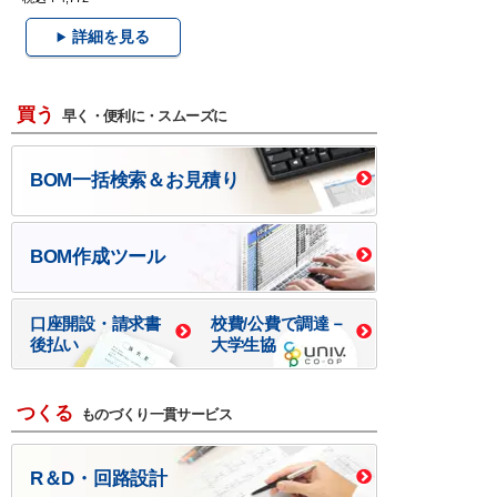
詳細を見る
買う
早く・便利に・スムーズに
BOM一括検索＆お見積り
BOM作成ツール
口座開設・請求書
校費/公費で調達－
後払い
大学生協
つくる
ものづくり一貫サービス
R＆D・回路設計