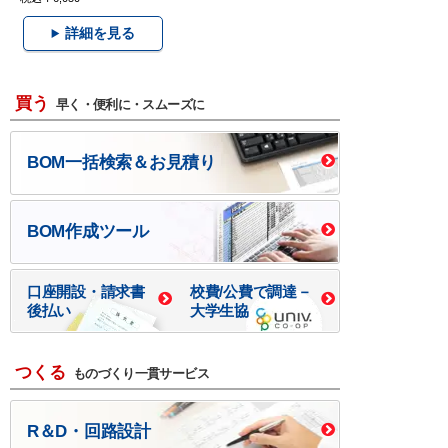
詳細を見る
買う
早く・便利に・スムーズに
BOM一括検索＆お見積り
BOM作成ツール
口座開設・請求書
校費/公費で調達－
後払い
大学生協
つくる
ものづくり一貫サービス
R＆D・回路設計