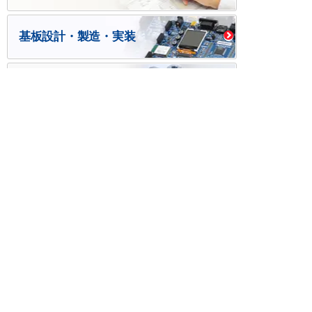
基板設計・製造・実装
ケース・ハーネス加工
※掲載されている価格には消費税、各種手数料が含まれ
ておりません。別途消費税およびお支払方法に応じた
手数料が必要になります。
※このホームページに掲載されている、記事・写真の一
部または全部をそのまま、または改変して利用・転
載・転用することを禁じます。
※商品によって販売価格が店頭価格と異なる場合がござ
います。
※弊社ではお客様が商品を選びやすくするためにデータ
シートの提供や技術情報、商品画像の表示を行ってい
ます。
しかしさまざまな事情により、これらの情報がすべて