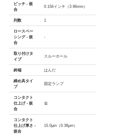
ピッチ - 嵌
0.156インチ（3.96mm）
合
列数
1
ロースペー
シング - 嵌
-
合
取り付けタ
スルーホール
イプ
終端
はんだ
締め具タイ
固定ランプ
プ
コンタクト
仕上げ - 嵌
金
合
コンタクト
仕上げ厚さ -
15.0µin（0.38µm）
嵌合