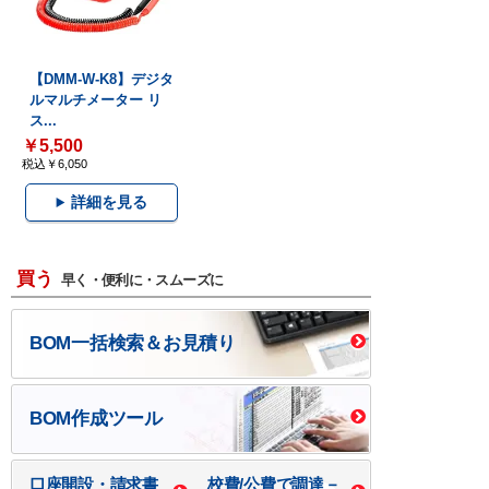
【DMM-W-K8】デジタ
ルマルチメーター リ
ス...
￥5,500
税込￥6,050
詳細を見る
買う
早く・便利に・スムーズに
BOM一括検索＆お見積り
BOM作成ツール
口座開設・請求書
校費/公費で調達－