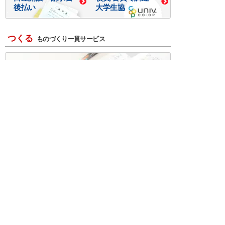
後払い
大学生協
つくる
ものづくり一貫サービス
R＆D・回路設計
基板設計・製造・実装
ケース・ハーネス加工
※掲載されている価格には消費税、各種手数料が含まれ
ておりません。別途消費税およびお支払方法に応じた
手数料が必要になります。
※このホームページに掲載されている、記事・写真の一
部または全部をそのまま、または改変して利用・転