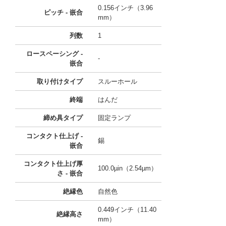
0.156インチ（3.96
ピッチ - 嵌合
mm）
列数
1
ロースペーシング -
-
嵌合
取り付けタイプ
スルーホール
終端
はんだ
締め具タイプ
固定ランプ
コンタクト仕上げ -
錫
嵌合
コンタクト仕上げ厚
100.0µin（2.54µm）
さ - 嵌合
絶縁色
自然色
0.449インチ（11.40
絶縁高さ
mm）