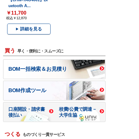
uetooth A...
￥11,700
税込￥12,870
詳細を見る
買う
早く・便利に・スムーズに
BOM一括検索＆お見積り
BOM作成ツール
口座開設・請求書
校費/公費で調達－
後払い
大学生協
つくる
ものづくり一貫サービス