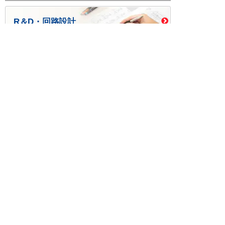
R＆D・回路設計
基板設計・製造・実装
ケース・ハーネス加工
※掲載されている価格には消費税、各種手数料が含まれ
ておりません。別途消費税およびお支払方法に応じた
手数料が必要になります。
※このホームページに掲載されている、記事・写真の一
部または全部をそのまま、または改変して利用・転
載・転用することを禁じます。
※商品によって販売価格が店頭価格と異なる場合がござ
います。
※弊社ではお客様が商品を選びやすくするためにデータ