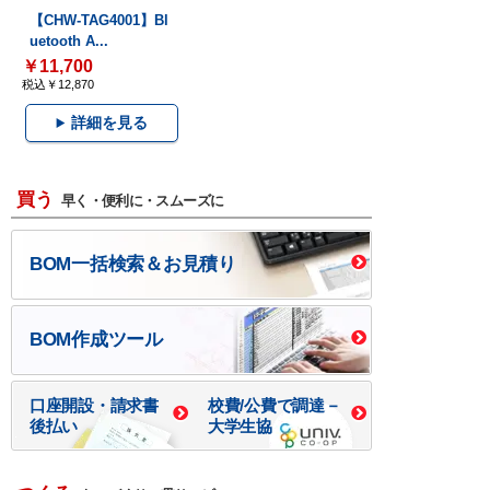
【CHW-TAG4001】Bl
uetooth A...
￥11,700
税込￥12,870
詳細を見る
買う
早く・便利に・スムーズに
BOM一括検索＆お見積り
BOM作成ツール
口座開設・請求書
校費/公費で調達－
後払い
大学生協