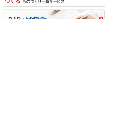
つくる
ものづくり一貫サービス
R＆D・回路設計
基板設計・製造・実装
ケース・ハーネス加工
※掲載されている価格には消費税、各種手数料が含まれ
ておりません。別途消費税およびお支払方法に応じた
手数料が必要になります。
※このホームページに掲載されている、記事・写真の一
部または全部をそのまま、または改変して利用・転
載・転用することを禁じます。
※商品によって販売価格が店頭価格と異なる場合がござ
います。