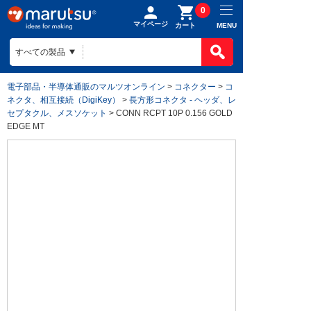
0
マイページ
MENU
カート
電子部品・半導体通販のマルツオンライン
>
コネクター
>
コ
ネクタ、相互接続（DigiKey）
>
長方形コネクタ - ヘッダ、レ
セプタクル、メスソケット
> CONN RCPT 10P 0.156 GOLD
EDGE MT