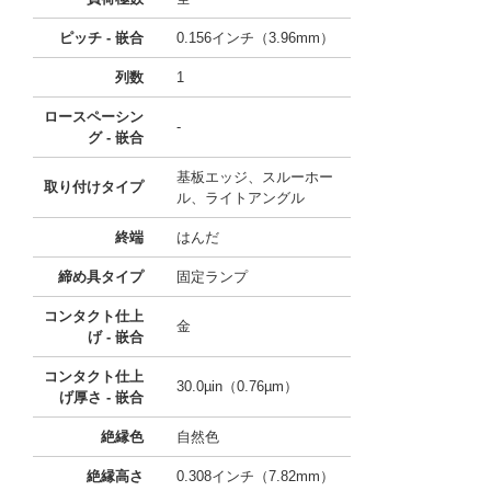
ピッチ - 嵌合
0.156インチ（3.96mm）
列数
1
ロースペーシン
-
グ - 嵌合
基板エッジ、スルーホー
取り付けタイプ
ル、ライトアングル
終端
はんだ
締め具タイプ
固定ランプ
コンタクト仕上
金
げ - 嵌合
コンタクト仕上
30.0µin（0.76µm）
げ厚さ - 嵌合
絶縁色
自然色
絶縁高さ
0.308インチ（7.82mm）