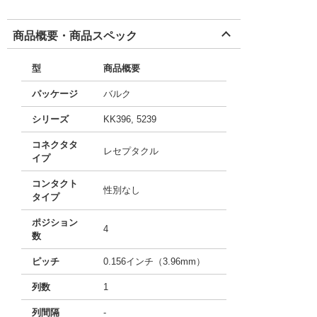
商品概要・商品スペック
型
商品概要
パッケージ
バルク
シリーズ
KK396, 5239
コネクタタ
レセプタクル
イプ
コンタクト
性別なし
タイプ
ポジション
4
数
ピッチ
0.156インチ（3.96mm）
列数
1
列間隔
-