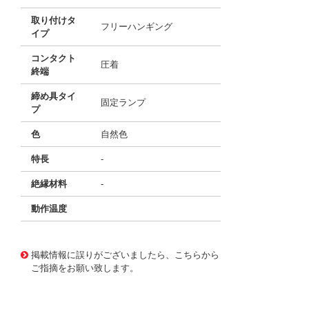
取り付けタ
フリーハンギング
イプ
コンタクト
圧着
終端
締め具タイ
固定ランプ
プ
色
自然色
特長
-
絶縁材料
-
動作温度
10003803
!041! 0009524044
掲載情報に誤りがございましたら、こちらから
ご指摘をお願い致します。