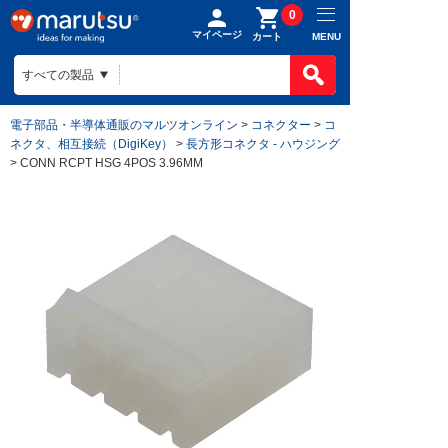
0
マイページ
MENU
カート
電子部品・半導体通販のマルツオンライン
>
コネクター
>
コ
ネクタ、相互接続（DigiKey）
>
長方形コネクタ - ハウジング
> CONN RCPT HSG 4POS 3.96MM