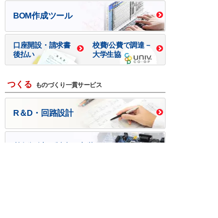
BOM作成ツール
口座開設・請求書
校費/公費で調達－
後払い
大学生協
つくる
ものづくり一貫サービス
R＆D・回路設計
基板設計・製造・実装
ケース・ハーネス加工
※掲載されている価格には消費税、各種手数料が含まれ