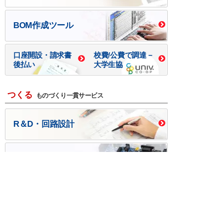
BOM作成ツール
口座開設・請求書
校費/公費で調達－
後払い
大学生協
つくる
ものづくり一貫サービス
R＆D・回路設計
基板設計・製造・実装
ケース・ハーネス加工