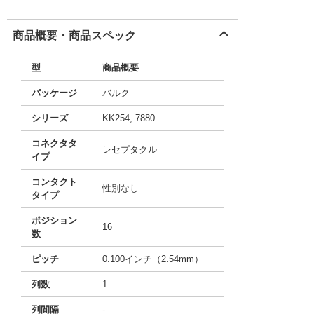
商品概要・商品スペック
型
商品概要
パッケージ
バルク
シリーズ
KK254, 7880
コネクタタ
レセプタクル
イプ
コンタクト
性別なし
タイプ
ポジション
16
数
ピッチ
0.100インチ（2.54mm）
列数
1
列間隔
-