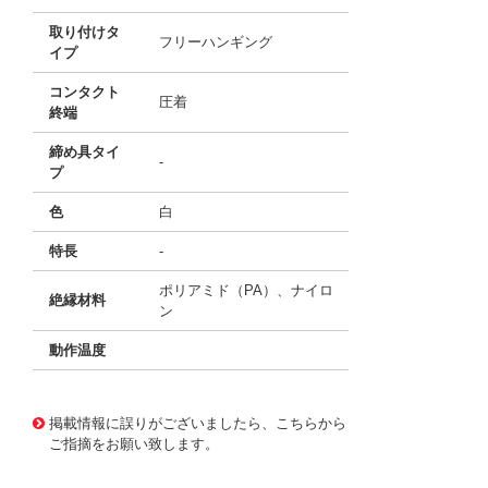
取り付けタ
フリーハンギング
イプ
コンタクト
圧着
終端
締め具タイ
-
プ
色
白
特長
-
ポリアミド（PA）、ナイロ
絶縁材料
ン
動作温度
10004029
!041! 0010012169
掲載情報に誤りがございましたら、こちらから
ご指摘をお願い致します。